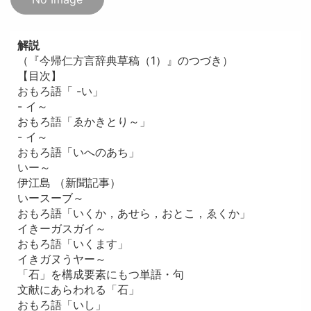
解説
（『今帰仁方言辞典草稿（1）』のつづき）
【目次】
おもろ語「 -い」
- イ～
おもろ語「ゑかきとり～」
- イ～
おもろ語「いへのあち」
いー～
伊江島 （新聞記事）
いースーブ～
おもろ語「いくか，あせら，おとこ，ゑくか」
イきーガスガイ～
おもろ語「いくます」
イきガヌうヤー～
「石」を構成要素にもつ単語・句
文献にあらわれる「石」
おもろ語「いし」