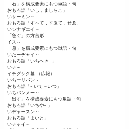
「石」を構成要素にもつ単語・句
おもろ語「いし，ましらこ」
いサーミン～
おもろ語「すへて，すゑて，せゑ」
いシナギエイ～
「急ぐ」の方言形
イス～
「息」を構成要素にもつ単語・句
いたーヂャイ～
おもろ語「いちへき- 」
いヂ～
イチグシク墓 （広報）
いちーリパン～
おもろ語「- いて～いつ」
いちバンメー～
「出す」を構成要素にもつ単語・句
おもろ語「いちや- 」
いヂャースン～
おもろ語「まいと」
いヂャイ～