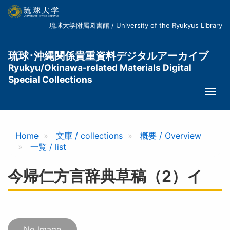
メ
イ
琉球大学附属図書館 / University of the Ryukyus Library
ン
コ
ン
琉球･沖縄関係貴重資料デジタルアーカイブ
テ
Ryukyu/Okinawa-related Materials Digital
ン
Special Collections
ツ
Togg
に
navi
移
動
Home
文庫 / collections
概要 / Overview
一覧 / list
今帰仁方言辞典草稿（2）イ
No Image