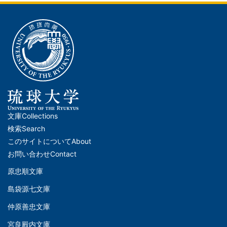
文庫
Collections
メ
検索
Search
イ
このサイトについて
About
ン
お問い合わせ
Contact
ナ
原忠順文庫
文
ビ
島袋源七文庫
庫
ゲ
仲原善忠文庫
(Left)
ー
宮良殿内文庫