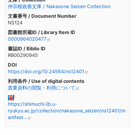
仲宗根政善文庫 / Nakasone Seizen Collection
文書番号 / Document Number
NS124
図書館所蔵ID / Library Item ID
0000964020477
書誌ID / Biblio ID
RB00290945
DOI
https://doi.org/10.24564/ns12401
利用条件 / Use of digital contents
貴重資料の閲覧・利用について
https://shimuchi.lib.u-
ryukyu.ac.jp/collection/nakasone_seizen/ns12401/m
anifest…