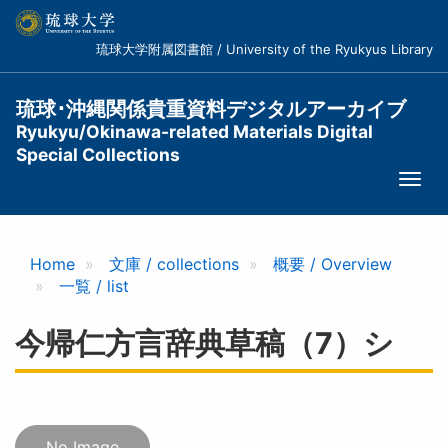
メ
イ
琉球大学附属図書館 / University of the Ryukyus Library
ン
コ
ン
琉球･沖縄関係貴重資料デジタルアーカイブ
テ
Ryukyu/Okinawa-related Materials Digital
ン
Special Collections
ツ
Togg
に
navi
移
動
Home
文庫 / collections
概要 / Overview
一覧 / list
今帰仁方言辞典草稿（7）シ
No Image