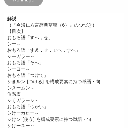
解説
（『今帰仁方言辞典草稿（6）』のつづき）
【目次】
おもろ語「すへ，せ」
シー～
おもろ語「すゑ，せ，せへ，すへ」
シーガラー～
おもろ語「そへ」
シーヨー～
おもろ語「つけて」
シきルン [つける] を構成要素に持つ単語・句
シきームン～
位階表
シくガラーシ～
おもろ語「つかい」
シけーカたー～
シけン [使う] を構成要素に持つ単語・句
シけーユー～