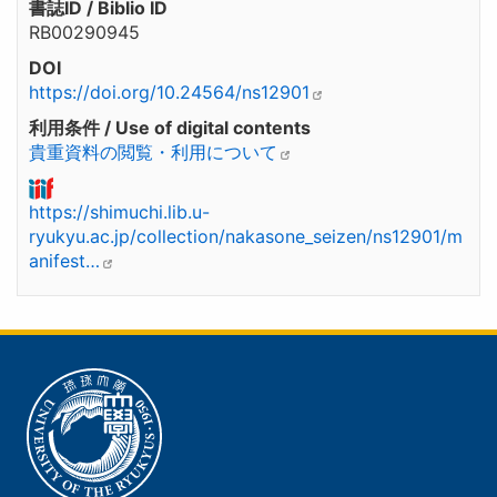
書誌ID / Biblio ID
RB00290945
DOI
https://doi.org/10.24564/ns12901
利用条件 / Use of digital contents
貴重資料の閲覧・利用について
https://shimuchi.lib.u-
ryukyu.ac.jp/collection/nakasone_seizen/ns12901/m
anifest…