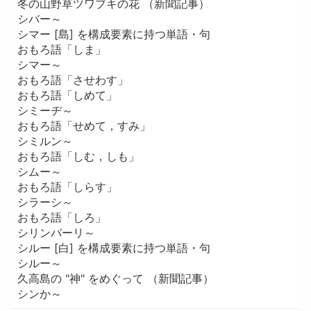
冬の山野草ツワブキの花 （新聞記事）
シバー～
シマー [島] を構成要素に持つ単語・句
おもろ語「しま」
シマー～
おもろ語「させわす」
おもろ語「しめて」
シミーヂ～
おもろ語「せめて，すみ」
シミルン～
おもろ語「しむ，しも」
シムー～
おもろ語「しらす」
シラーシ～
おもろ語「しろ」
シリンバーリ～
シルー [白] を構成要素に持つ単語・句
シルー～
久高島の "神" をめぐって （新聞記事）
シンか～