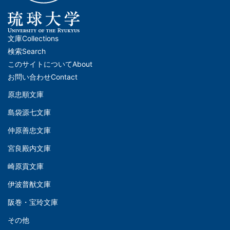
文庫
Collections
メ
検索
Search
イ
このサイトについて
About
ン
お問い合わせ
Contact
ナ
原忠順文庫
文
ビ
島袋源七文庫
庫
ゲ
仲原善忠文庫
(Left)
ー
シ
宮良殿内文庫
文
ョ
崎原貢文庫
庫
ン
伊波普猷文庫
(Middle)
(フ
阪巻・宝玲文庫
ッ
文
タ
その他
庫