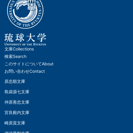
文庫
Collections
メ
検索
Search
イ
このサイトについて
About
ン
お問い合わせ
Contact
ナ
原忠順文庫
文
ビ
島袋源七文庫
庫
ゲ
仲原善忠文庫
(Left)
ー
シ
宮良殿内文庫
文
ョ
崎原貢文庫
庫
ン