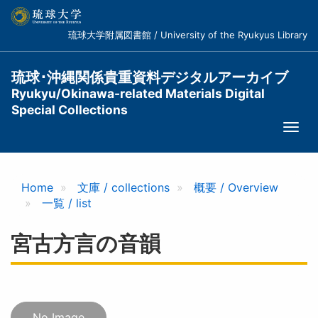
メ
イ
琉球大学附属図書館 / University of the Ryukyus Library
ン
コ
ン
琉球･沖縄関係貴重資料デジタルアーカイブ
テ
Ryukyu/Okinawa-related Materials Digital
ン
Special Collections
ツ
Togg
に
navi
移
動
Home
文庫 / collections
概要 / Overview
一覧 / list
宮古方言の音韻
No Image