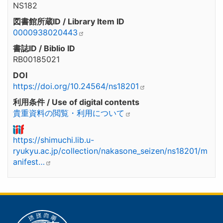
NS182
図書館所蔵ID / Library Item ID
0000938020443
書誌ID / Biblio ID
RB00185021
DOI
https://doi.org/10.24564/ns18201
利用条件 / Use of digital contents
貴重資料の閲覧・利用について
https://shimuchi.lib.u-
ryukyu.ac.jp/collection/nakasone_seizen/ns18201/m
anifest…