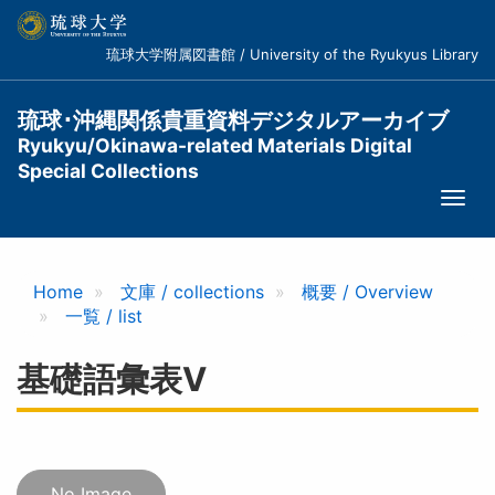
メ
イ
琉球大学附属図書館 / University of the Ryukyus Library
ン
コ
ン
琉球･沖縄関係貴重資料デジタルアーカイブ
テ
Ryukyu/Okinawa-related Materials Digital
ン
Special Collections
ツ
Togg
に
navi
移
動
Home
文庫 / collections
概要 / Overview
一覧 / list
基礎語彙表V
No Image