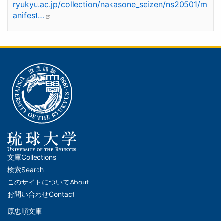
ryukyu.ac.jp/collection/nakasone_seizen/ns20501/m
anifest…
文庫
Collections
メ
検索
Search
イ
このサイトについて
About
ン
お問い合わせ
Contact
ナ
原忠順文庫