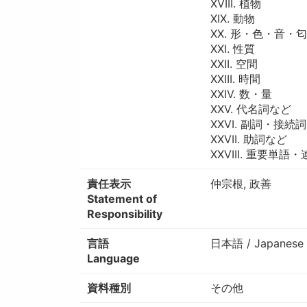
XVIII. 植物
XIX. 動物
XX. 形・色・音・匂
XXI. 性質
XXII. 空間
XXIII. 時間
XXIV. 数・量
XXV. 代名詞など
XXVI. 副詞・接続詞
XXVII. 助詞など
XXVIII. 重要単語
責任表示
仲宗根, 政善
Statement of
Responsibility
言語
日本語 / Japanese
Language
資料種別
その他