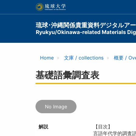
メ
イ
ン
コ
Main
琉球･沖縄関係貴重資料デジタルア
ン
Ryukyu/Okinawa-related Materials Digi
navigation
テ
ン
ツ
に
Home
文庫 / collections
概要 / Ov
移
動
基礎語彙調査表
No Image
解説
【目次】
言語年代学的調査