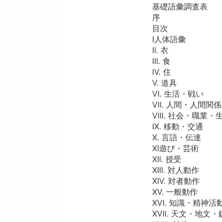
基礎語彙調査表
序
目次
I人体語彙
II. 衣
III. 食
IV. 住
V. 道具
VI. 生活・戦い
VII. 人間・人間関係
VIII. 社会・職業・
IX. 移動・交通
X. 言語・伝達
XI遊び・芸術
XII. 授受
XIII. 対人動作
XIV. 対者動作
XV. 一般動作
XVI. 知識・精神活
XVII. 天文・地文