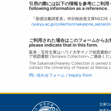
引用の際には以下の情報を参考にご利用ください。 / W
following information as a reference.
『基礎語彙調査表』仲宗根政善文庫NS226
ryukyu.ac.jp/collection/nakasone_seizen/
ご利用された場合はこのフォームからお知らせいただ
please indicate that in this form.
阪巻・宝玲文庫はハワイ大学マノア校図書館
ア校図書館 Okinawa Collectionへご連絡く
The Sakamaki/Hawley Collection is owned by 
contact the University of Hawaii at Manoa L
問い合わせフォーム / Inquiry Form
文庫
Co
メ
検索
Se