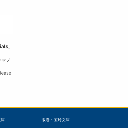
ls,
学マノ
please
文庫
阪巻・宝玲文庫
文