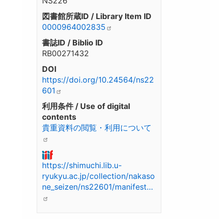
NS226
図書館所蔵ID / Library Item ID
0000964002835
書誌ID / Biblio ID
RB00271432
DOI
https://doi.org/10.24564/ns22
601
利用条件 / Use of digital
contents
貴重資料の閲覧・利用について
https://shimuchi.lib.u-
ryukyu.ac.jp/collection/nakaso
ne_seizen/ns22601/manifest…