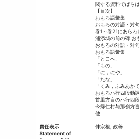
関する資料でばら
【目次】
おもろ語彙集
おもろの対語・対
巻1～巻21にあら
浦添城の前の碑 お
おもろの対語・対
おもろ語彙集
「とこへ」
「もの」
「に，にや」
「たな」
「くみ，ふみあか
おもろハ行四段動
首里方言のハ行四
今帰仁村与那嶺方
他
責任表示
仲宗根, 政善
Statement of