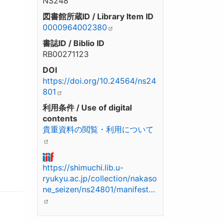
NS248
図書館所蔵ID / Library Item ID
0000964002380
書誌ID / Biblio ID
RB00271123
DOI
https://doi.org/10.24564/ns24
801
利用条件 / Use of digital
contents
貴重資料の閲覧・利用について
https://shimuchi.lib.u-
ryukyu.ac.jp/collection/nakaso
ne_seizen/ns24801/manifest…