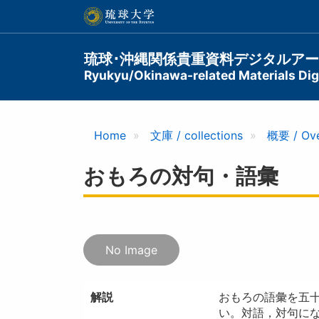
メ
イ
ン
コ
Main
琉球･沖縄関係貴重資料デジタルア
ン
Ryukyu/Okinawa-related Materials Digi
navigation
テ
ン
ツ
に
Home
文庫 / collections
概要 / Ov
移
動
おもろの対句・語彙
No Image
解説
おもろの語彙を五
い。対語，対句に