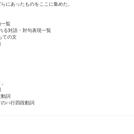
ばらにあったものをここに集めた。
句一覧
われる対語・対句表現一覧
もての文
句
て」
詞
段動詞
言のハ行四段動詞