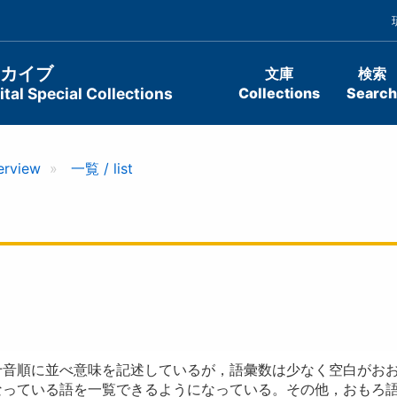
ーカイブ
文庫
検索
tal Special Collections
Collections
Search
erview
一覧 / list
十音順に並べ意味を記述しているが，語彙数は少なく空白がお
なっている語を一覧できるようになっている。その他，おもろ