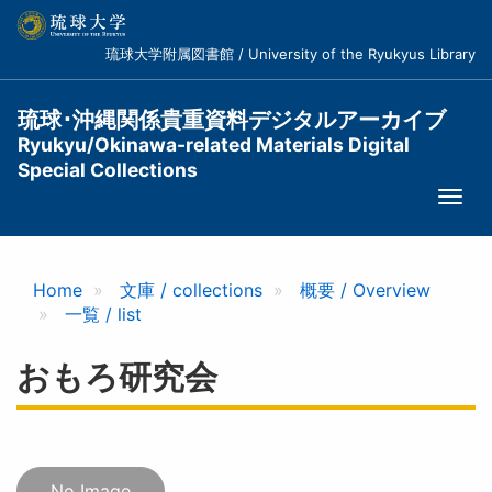
メ
イ
琉球大学附属図書館 / University of the Ryukyus Library
ン
コ
ン
琉球･沖縄関係貴重資料デジタルアーカイブ
テ
Ryukyu/Okinawa-related Materials Digital
ン
Special Collections
ツ
Togg
に
navi
移
動
Home
文庫 / collections
概要 / Overview
一覧 / list
おもろ研究会
No Image