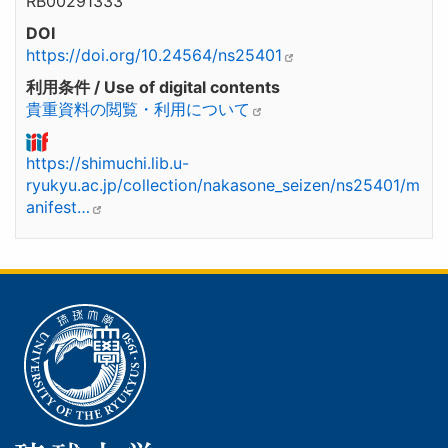
RB00291333
DOI
https://doi.org/10.24564/ns25401
利用条件 / Use of digital contents
貴重資料の閲覧・利用について
https://shimuchi.lib.u-
ryukyu.ac.jp/collection/nakasone_seizen/ns25401/m
anifest…