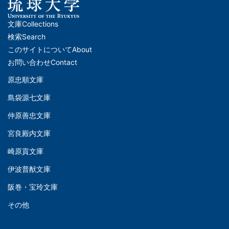
文庫
Collections
メ
検索
Search
イ
このサイトについて
About
ン
お問い合わせ
Contact
ナ
原忠順文庫
文
ビ
島袋源七文庫
庫
ゲ
仲原善忠文庫
(Left)
ー
シ
宮良殿内文庫
文
ョ
崎原貢文庫
庫
ン
伊波普猷文庫
(Middle)
(フ
阪巻・宝玲文庫
ッ
文
タ
その他
庫
ー)
(Right)