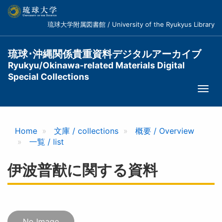
メ
イ
琉球大学附属図書館 / University of the Ryukyus Library
ン
コ
ン
琉球･沖縄関係貴重資料デジタルアーカイブ
テ
Ryukyu/Okinawa-related Materials Digital
ン
Special Collections
ツ
Togg
に
navi
移
動
Home
文庫 / collections
概要 / Overview
一覧 / list
伊波普猷に関する資料
No Image