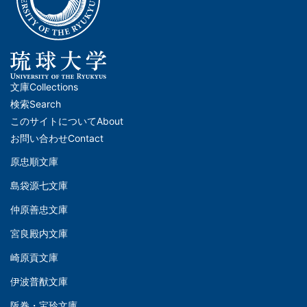
文庫
Collections
メ
検索
Search
イ
このサイトについて
About
ン
お問い合わせ
Contact
ナ
原忠順文庫
文
ビ
島袋源七文庫
庫
ゲ
仲原善忠文庫
(Left)
ー
シ
宮良殿内文庫
文
ョ
崎原貢文庫
庫
ン
伊波普猷文庫
(Middle)
(フ
阪巻・宝玲文庫