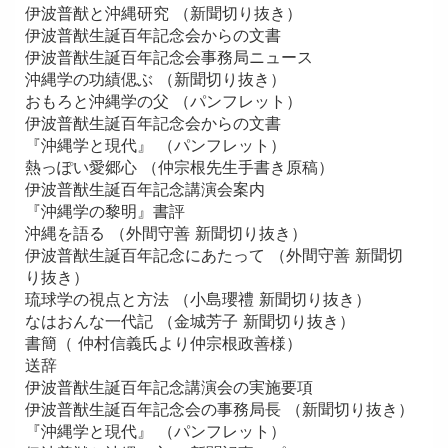
伊波普猷と沖縄研究 （新聞切り抜き）
伊波普猷生誕百年記念会からの文書
伊波普猷生誕百年記念会事務局ニュース
沖縄学の功績偲ぶ （新聞切り抜き）
おもろと沖縄学の父 （パンフレット）
伊波普猷生誕百年記念会からの文書
『沖縄学と現代』 （パンフレット）
熱っぽい愛郷心 （仲宗根先生手書き原稿）
伊波普猷生誕百年記念講演会案内
『沖縄学の黎明』書評
沖縄を語る （外間守善 新聞切り抜き）
伊波普猷生誕百年記念にあたって （外間守善 新聞切
り抜き）
琉球学の視点と方法 （小島瓔禮 新聞切り抜き）
なはおんな一代記 （金城芳子 新聞切り抜き）
書簡（ 仲村信義氏より仲宗根政善様）
送辞
伊波普猷生誕百年記念講演会の実施要項
伊波普猷生誕百年記念会の事務局長 （新聞切り抜き）
『沖縄学と現代』 （パンフレット）