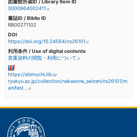
図書館所蔵ID / Library Item ID
0000964002411
書誌ID / Biblio ID
RB00271102
DOI
https://doi.org/10.24564/ns26101
利用条件 / Use of digital contents
貴重資料の閲覧・利用について
https://shimuchi.lib.u-
ryukyu.ac.jp/collection/nakasone_seizen/ns26101/m
anifest…