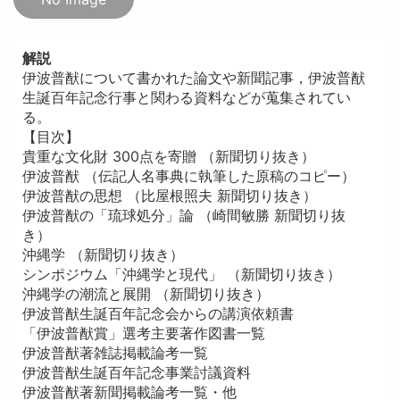
解説
伊波普猷について書かれた論文や新聞記事，伊波普猷
生誕百年記念行事と関わる資料などが蒐集されてい
る。
【目次】
貴重な文化財 300点を寄贈 （新聞切り抜き）
伊波普猷 （伝記人名事典に執筆した原稿のコピー）
伊波普猷の思想 （比屋根照夫 新聞切り抜き）
伊波普猷の「琉球処分」論 （崎間敏勝 新聞切り抜
き）
沖縄学 （新聞切り抜き）
シンポジウム「沖縄学と現代」 （新聞切り抜き）
沖縄学の潮流と展開 （新聞切り抜き）
伊波普猷生誕百年記念会からの講演依頼書
「伊波普猷賞」選考主要著作図書一覧
伊波普猷著雑誌掲載論考一覧
伊波普猷生誕百年記念事業討議資料
伊波普猷著新聞掲載論考一覧・他