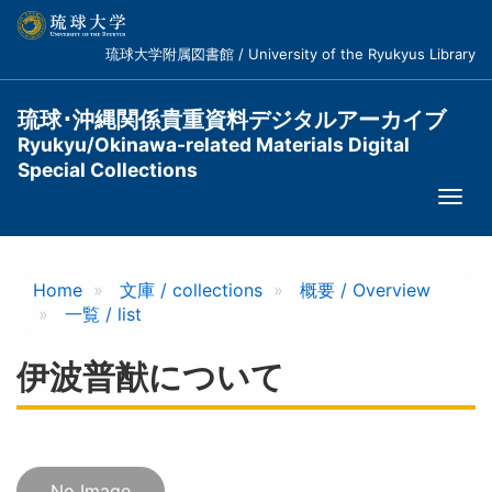
メ
イ
琉球大学附属図書館 / University of the Ryukyus Library
ン
コ
ン
琉球･沖縄関係貴重資料デジタルアーカイブ
テ
Ryukyu/Okinawa-related Materials Digital
ン
Special Collections
ツ
Togg
に
navi
移
動
Home
文庫 / collections
概要 / Overview
一覧 / list
伊波普猷について
No Image