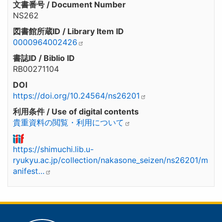
文書番号 / Document Number
NS262
図書館所蔵ID / Library Item ID
0000964002426
書誌ID / Biblio ID
RB00271104
DOI
https://doi.org/10.24564/ns26201
利用条件 / Use of digital contents
貴重資料の閲覧・利用について
https://shimuchi.lib.u-
ryukyu.ac.jp/collection/nakasone_seizen/ns26201/m
anifest…