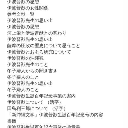
伊波普猷の思想
伊波普猷の女性関係
参考文献一覧
伊波普猷先生の思い出
伊波普猷の思想
河上肇と伊波普猷との関わり
伊波普猷先生の思い出
薩摩の圧政の歴史について思うこと
伊波普猷とおもろ研究について
伊波普猷の沖縄観
伊波普猷先生のこと
冬子婦人からの聞き書き
冬子婦人のこと
伊波普猷先生の思い出
冬子婦人のこと
伊波普猷生誕百年記念事業の案内
伊波普猷について （活字）
田島利三郎について （活字）
「新沖縄文学」伊波普猷生誕百年記念号の内容
書簡
伊波普猷生誕百年記念事業の趣意書