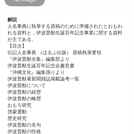
解説
人名事典に執筆する原稿のために準備されたとおもわ
れる資料と，伊波普猷生誕百年記念事業に関する資料
が主である。
【目次】
伝記人名事典 （ほるぷ出版） 原稿執筆要領
『伊波普猷全集』編集部より
伊波普猷生誕百年記念会趣意書
『沖縄文化』編集係りより
伊波普猷著新聞雑誌掲載論考一覧
伊波普猷について
伊波普猷の経歴
伊波普猷の略歴
おもろ研究
啓蒙運動
歴史研究
伊波普猷の名句
伊波普猷の性格