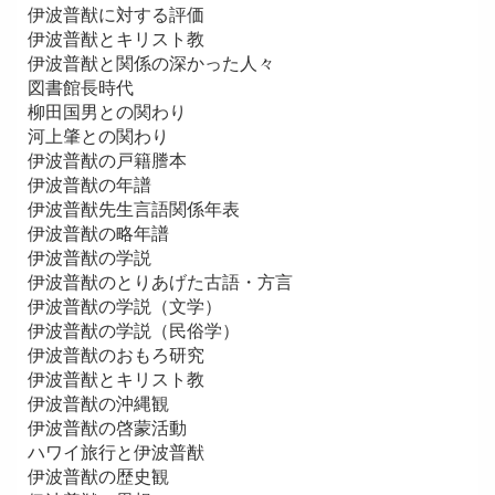
伊波普猷に対する評価
伊波普猷とキリスト教
伊波普猷と関係の深かった人々
図書館長時代
柳田国男との関わり
河上肇との関わり
伊波普猷の戸籍謄本
伊波普猷の年譜
伊波普猷先生言語関係年表
伊波普猷の略年譜
伊波普猷の学説
伊波普猷のとりあげた古語・方言
伊波普猷の学説（文学）
伊波普猷の学説（民俗学）
伊波普猷のおもろ研究
伊波普猷とキリスト教
伊波普猷の沖縄観
伊波普猷の啓蒙活動
ハワイ旅行と伊波普猷
伊波普猷の歴史観