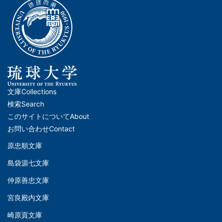
文庫
Collections
メ
検索
Search
イ
このサイトについて
About
ン
お問い合わせ
Contact
ナ
原忠順文庫
文
ビ
島袋源七文庫
庫
ゲ
仲原善忠文庫
(Left)
ー
シ
宮良殿内文庫
文
ョ
崎原貢文庫