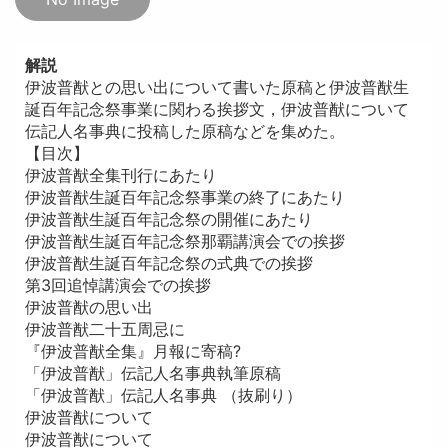
解説
伊波普猷との思い出について書いた原稿と伊波普猷生
誕百年記念祭事業に関わる挨拶文，伊波普猷について
伝記人名事典に投稿した原稿などを集めた。
【目次】
伊波普猷全集刊行にあたり
伊波普猷生誕百年記念祭事業の終了にあたり
伊波普猷生誕百年記念祭の開催にあたり
伊波普猷生誕百年記念祭那覇講演会での挨拶
伊波普猷生誕百年記念祭の式典での挨拶
第3回追悼講演会での挨拶
伊波普猷の思い出
伊波普猷二十五周忌に
『伊波普猷全集』月報に寄稿?
「伊波普猷」伝記人名事典執筆原稿
「伊波普猷」伝記人名事典 （抜刷り）
伊波普猷について
伊波普猷について