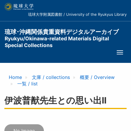
メ
イ
琉球大学附属図書館 / University of the Ryukyus Library
ン
コ
ン
琉球･沖縄関係貴重資料デジタルアーカイブ
テ
Ryukyu/Okinawa-related Materials Digital
ン
Special Collections
ツ
Togg
に
navi
移
動
Home
文庫 / collections
概要 / Overview
一覧 / list
伊波普猷先生との思い出II
No Image