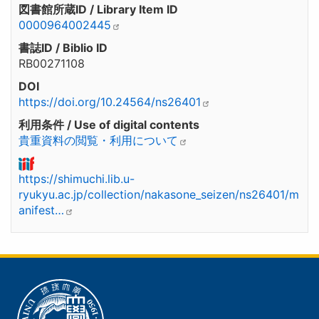
図書館所蔵ID / Library Item ID
0000964002445
書誌ID / Biblio ID
RB00271108
DOI
https://doi.org/10.24564/ns26401
利用条件 / Use of digital contents
貴重資料の閲覧・利用について
https://shimuchi.lib.u-
ryukyu.ac.jp/collection/nakasone_seizen/ns26401/m
anifest…