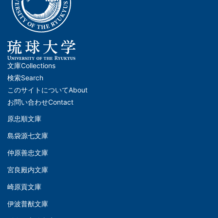
文庫
Collections
メ
検索
Search
イ
このサイトについて
About
ン
お問い合わせ
Contact
ナ
原忠順文庫
文
ビ
島袋源七文庫
庫
ゲ
仲原善忠文庫
(Left)
ー
シ
宮良殿内文庫
文
ョ
崎原貢文庫
庫
ン
伊波普猷文庫
(Middle)
(フ