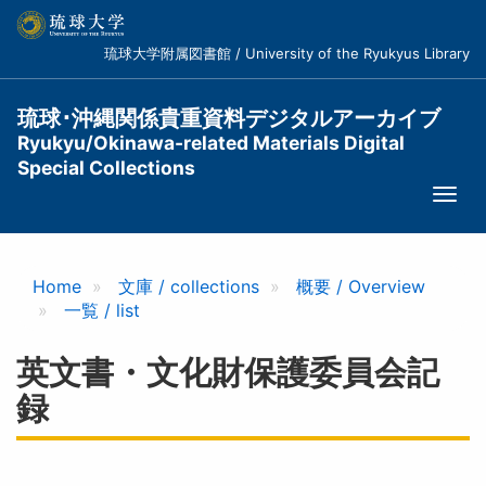
メ
イ
琉球大学附属図書館 / University of the Ryukyus Library
ン
コ
ン
琉球･沖縄関係貴重資料デジタルアーカイブ
テ
Ryukyu/Okinawa-related Materials Digital
ン
Special Collections
ツ
Togg
に
navi
移
動
Home
文庫 / collections
概要 / Overview
一覧 / list
英文書・文化財保護委員会記
録