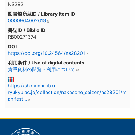
NS282
図書館所蔵ID / Library Item ID
0000964002619
書誌ID / Biblio ID
RB00271374
DOI
https://doi.org/10.24564/ns28201
利用条件 / Use of digital contents
貴重資料の閲覧・利用について
https://shimuchi.lib.u-
ryukyu.ac.jp/collection/nakasone_seizen/ns28201/m
anifest…