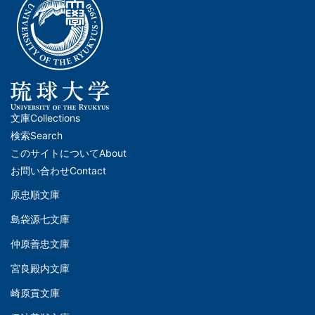
文庫
Collections
メ
検索
Search
イ
このサイトについて
About
ン
お問い合わせ
Contact
ナ
原忠順文庫
文
ビ
島袋源七文庫
庫
ゲ
仲原善忠文庫
(Left)
ー
シ
宮良殿内文庫
文
ョ
崎原貢文庫
庫
ン