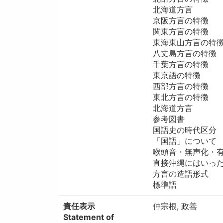
北海道方言
京阪方言の特徴
関東方言の特徴
東海東山方言の特
八丈島方言の特徴
千葉方言の特徴
東京語の特徴
西部方言の特徴
東北方言の特徴
北海道方言
参考図書
国語史の時代区分
「国語」について
喉頭音・無声化・
直接沖縄にはいっ
方言の造語形式
標準語
責任表示
仲宗根, 政善
Statement of