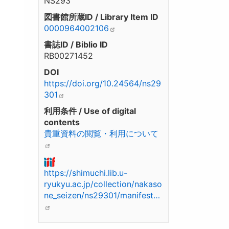
NS293
図書館所蔵ID / Library Item ID
0000964002106
書誌ID / Biblio ID
RB00271452
DOI
https://doi.org/10.24564/ns29
301
利用条件 / Use of digital
contents
貴重資料の閲覧・利用について
https://shimuchi.lib.u-
ryukyu.ac.jp/collection/nakaso
ne_seizen/ns29301/manifest…