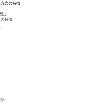
各方言の特徴
諸説）
言の特徴
言
準語