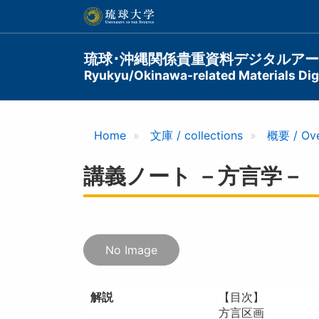
メ
イ
ン
コ
Main
琉球･沖縄関係貴重資料デジタルア
ン
Ryukyu/Okinawa-related Materials Digi
navigation
テ
ン
ツ
に
Home
文庫 / collections
概要 / Ov
移
動
講義ノート －方言学－
No Image
解説
【目次】
方言区画