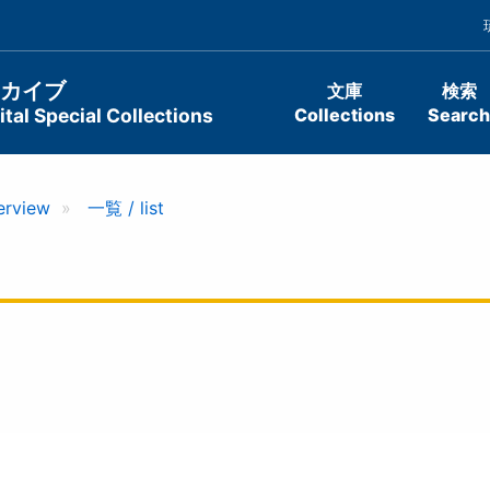
ーカイブ
文庫
検索
tal Special Collections
Collections
Search
erview
一覧 / list