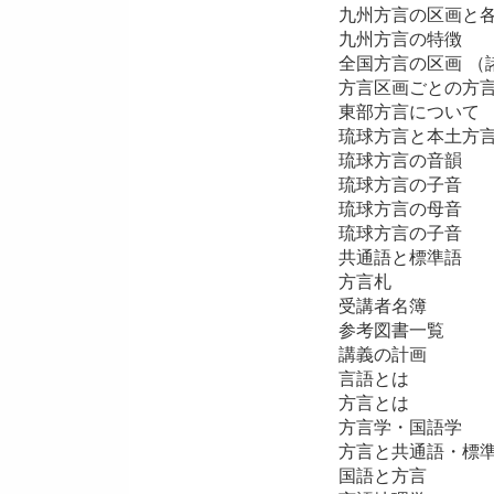
九州方言の区画と
九州方言の特徴
全国方言の区画 （
方言区画ごとの方
東部方言について
琉球方言と本土方
琉球方言の音韻
琉球方言の子音
琉球方言の母音
琉球方言の子音
共通語と標準語
方言札
受講者名簿
参考図書一覧
講義の計画
言語とは
方言とは
方言学・国語学
方言と共通語・標
国語と方言