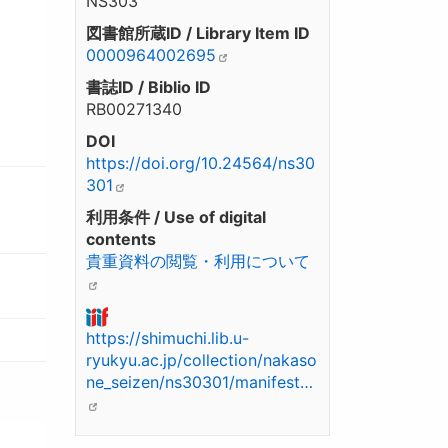
NS303
図書館所蔵ID / Library Item ID
0000964002695
書誌ID / Biblio ID
RB00271340
DOI
https://doi.org/10.24564/ns30
301
利用条件 / Use of digital
contents
貴重資料の閲覧・利用について
https://shimuchi.lib.u-
ryukyu.ac.jp/collection/nakaso
ne_seizen/ns30301/manifest…