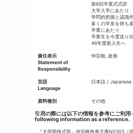
第6回卒業式式辞
大学入学にあたり （
学問的把握と認識
多くの学友を持ち
卒業にあたり
卒業生を今度送り
46年度新入生へ
責任表示
仲宗根, 政善
Statement of
Responsibility
言語
日本語 / Japanese
Language
資料種別
その他
引用の際には以下の情報を参考にご利用ください。 / W
following information as a reference.
『大学関係式辞』仲宗根政善文庫NS303（