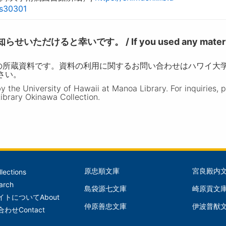
ns30301
けると幸いです。 / If you used any materia
の所蔵資料です。資料の利用に関するお問い合わせはハワイ大
ださい。
the University of Hawaii at Manoa Library. For inquiries, 
ibrary Okinawa Collection.
原忠順文庫
宮良殿内
llections
文
文
arch
島袋源七文庫
崎原貢文
庫
庫
イトについて
About
仲原善忠文庫
伊波普猷
(Left)
(Mid
合わせ
Contact