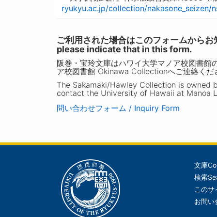
ryukyu.ac.jp/collection/nakasone_seizen/
ご利用された場合はこのフォームからお知らせいただ
please indicate that in this form.
阪巻・宝玲文庫はハワイ大学マノア校図書館
ア校図書館 Okinawa Collectionへご連絡く
The Sakamaki/Hawley Collection is owned by 
contact the University of Hawaii at Manoa L
問い合わせフォーム / Inquiry Form
文庫
Co
メ
検索
Se
イ
このサ
ン
お問い