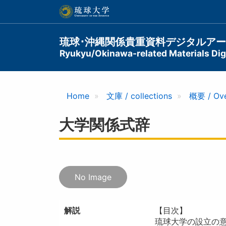
メ
イ
ン
コ
Main
琉球･沖縄関係貴重資料デジタルア
ン
Ryukyu/Okinawa-related Materials Digi
navigation
テ
ン
ツ
に
Home
文庫 / collections
概要 / Ov
移
動
大学関係式辞
No Image
解説
【目次】
琉球大学の設立の