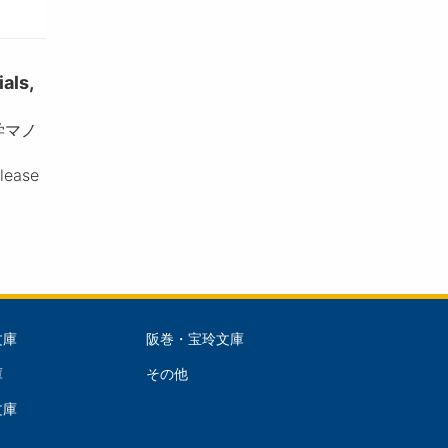
ls,
学マノ
please
文庫
阪巻・宝玲文庫
文
庫
その他
庫
文庫
dle)
(Right)