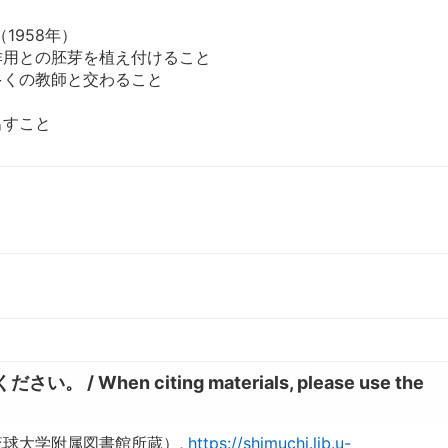
1958年）
作用との胚芽を植え付けること
多くの教師と交わること
出すこと
hen citing materials, please use the
琉球大学附属図書館所蔵）,
https://shimuchi.lib.u-