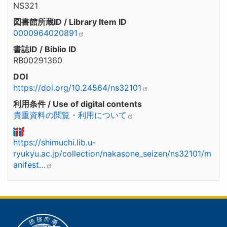
NS321
図書館所蔵ID / Library Item ID
0000964020891
書誌ID / Biblio ID
RB00291360
DOI
https://doi.org/10.24564/ns32101
利用条件 / Use of digital contents
貴重資料の閲覧・利用について
https://shimuchi.lib.u-
ryukyu.ac.jp/collection/nakasone_seizen/ns32101/m
anifest…