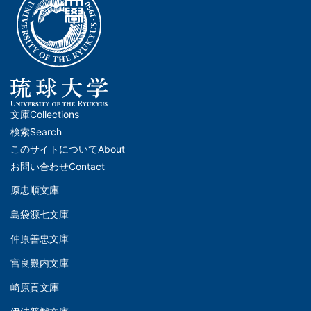
文庫
Collections
メ
検索
Search
イ
このサイトについて
About
ン
お問い合わせ
Contact
ナ
原忠順文庫
文
ビ
島袋源七文庫
庫
ゲ
仲原善忠文庫
(Left)
ー
シ
宮良殿内文庫
文
ョ
崎原貢文庫
庫
ン