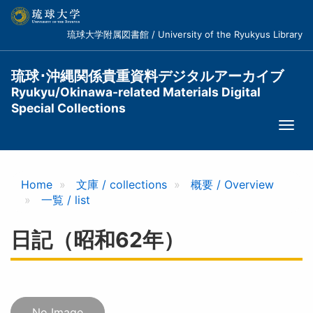
メ
イ
琉球大学附属図書館 / University of the Ryukyus Library
ン
コ
ン
琉球･沖縄関係貴重資料デジタルアーカイブ
テ
Ryukyu/Okinawa-related Materials Digital
ン
Special Collections
ツ
Togg
に
navi
移
動
Home
文庫 / collections
概要 / Overview
一覧 / list
日記（昭和62年）
No Image