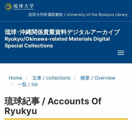
メ
イ
琉球大学附属図書館 / University of the Ryukyus Library
ン
コ
ン
琉球･沖縄関係貴重資料デジタルアーカイブ
テ
Ryukyu/Okinawa-related Materials Digital
ン
Special Collections
ツ
Togg
に
navi
移
動
Home
文庫 / collections
概要 / Overview
一覧 / list
琉球紀事 / Accounts Of
Ryukyu