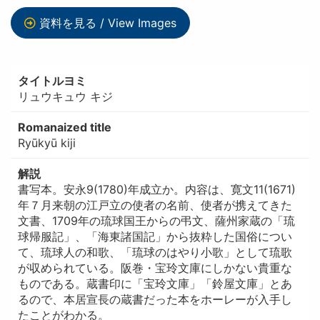
資料を見る / View Images
タイトルヨミ
リュウキュウ キジ
Romanaized title
Ryūkyū kiji
解説
書写本。安永9(1780)年成立か。内容は、寛文11(1671)
年７月来朝の江戸立の使者の名前、使者が携えてきた
文書、1709年の琉球国王からの弔文、薩州家蔵の「琉
球帰服記」、「海東諸国記」から抜粋した国俗につい
て、琉球人の和歌、「琉球のはやり小歌」として琉歌
が収められている。阪巻・宝玲文庫にしかない貴重な
ものである。蔵書印に「宝玲文庫」「鈴屋文庫」とあ
るので、本居宣長の蔵書だった本をホーレーが入手し
たことがわかる。