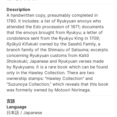
Description
A handwritten copy, presumably completed in
1780. It includes: a list of Ryukyuan envoys who
attended the Edo procession of 1671; documents
that the envoys brought from Ryukyu; a letter of
condolence sent from the Ryukyu King in 1709;
Ryūkyū Kifukuki
owned by the Sasshū Family, a
branch family of the Shimazu of Satsuma; excerpts
concerning Ryukyuan customs from
Kaitō
Shokokuki
; Japanese and Ryukyuan verses made
by Ryukyuans. It is a rare book which can be found
only in the Hawley Collection. There are two
ownership stamps: "Hawley Collection" and
"Suzunoya Collection," which reveals that this book
was formerly owned by Motoori Norinaga.
言語
Language
日本語 / Japanese