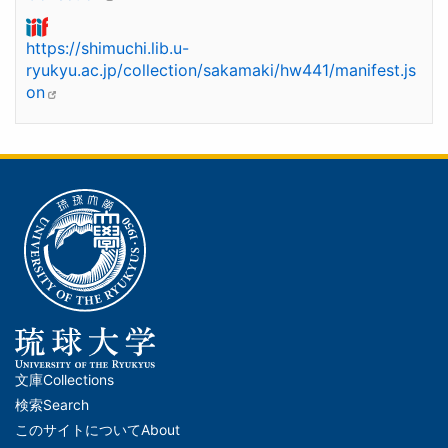
https://shimuchi.lib.u-
ryukyu.ac.jp/collection/sakamaki/hw441/manifest.js
on
文庫
Collections
メ
検索
Search
イ
このサイトについて
About