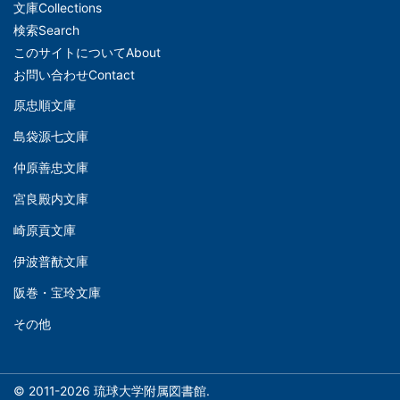
文庫
Collections
メ
検索
Search
イ
このサイトについて
About
ン
お問い合わせ
Contact
ナ
原忠順文庫
文
ビ
島袋源七文庫
庫
ゲ
仲原善忠文庫
(Left)
ー
シ
宮良殿内文庫
文
ョ
崎原貢文庫
庫
ン
伊波普猷文庫
(Middle)
(フ
阪巻・宝玲文庫
ッ
文
タ
その他
庫
ー)
(Right)
© 2011-2026 琉球大学附属図書館.