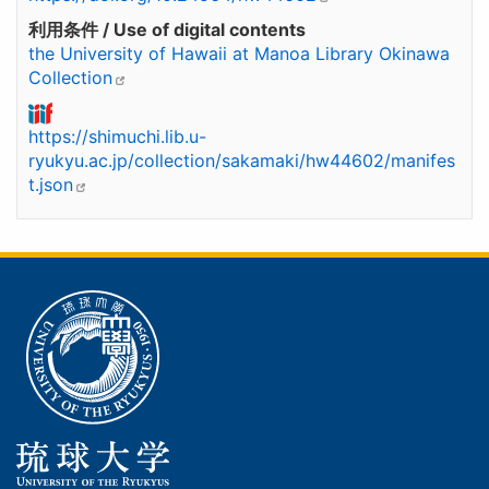
利用条件 / Use of digital contents
the University of Hawaii at Manoa Library Okinawa
Collection
https://shimuchi.lib.u-
ryukyu.ac.jp/collection/sakamaki/hw44602/manifes
t.json