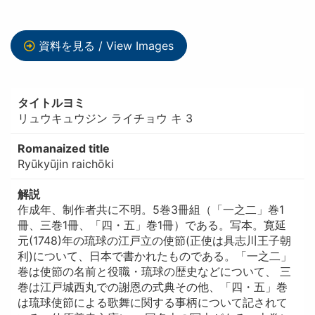
資料を見る / View Images
タイトルヨミ
リュウキュウジン ライチョウ キ 3
Romanaized title
Ryūkyūjin raichōki
解説
作成年、制作者共に不明。5巻3冊組（「一之二」巻1
冊、三巻1冊、「四・五」巻1冊）である。写本。寛延
元(1748)年の琉球の江戸立の使節(正使は具志川王子朝
利)について、日本で書かれたものである。「一之二」
巻は使節の名前と役職・琉球の歴史などについて、 三
巻は江戸城西丸での謝恩の式典その他、「四・五」巻
は琉球使節による歌舞に関する事柄について記されて