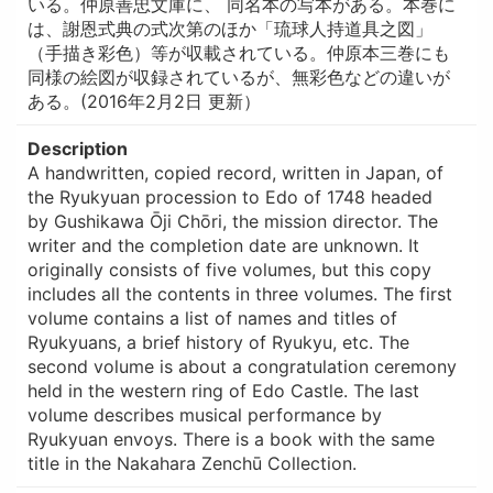
いる。仲原善忠文庫に、 同名本の写本がある。本巻に
は、謝恩式典の式次第のほか「琉球人持道具之図」
（手描き彩色）等が収載されている。仲原本三巻にも
同様の絵図が収録されているが、無彩色などの違いが
ある。(2016年2月2日 更新）
Description
A handwritten, copied record, written in Japan, of
the Ryukyuan procession to Edo of 1748 headed
by Gushikawa Ōji Chōri, the mission director. The
writer and the completion date are unknown. It
originally consists of five volumes, but this copy
includes all the contents in three volumes. The first
volume contains a list of names and titles of
Ryukyuans, a brief history of Ryukyu, etc. The
second volume is about a congratulation ceremony
held in the western ring of Edo Castle. The last
volume describes musical performance by
Ryukyuan envoys. There is a book with the same
title in the Nakahara Zenchū Collection.