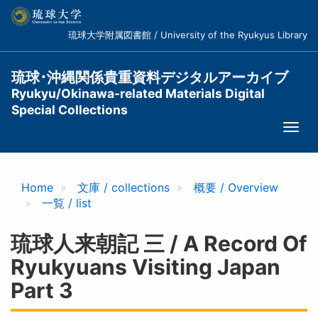
メ
イ
琉球大学附属図書館 / University of the Ryukyus Library
ン
コ
ン
琉球･沖縄関係貴重資料デジタルアーカイブ
テ
Ryukyu/Okinawa-related Materials Digital
ン
Special Collections
ツ
Togg
に
navi
移
動
Home
文庫 / collections
概要 / Overview
一覧 / list
琉球人来朝記 三 / A Record Of
Ryukyuans Visiting Japan
Part 3