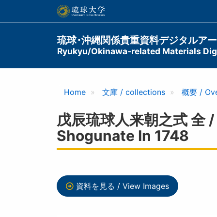
メ
イ
ン
コ
Main
琉球･沖縄関係貴重資料デジタルア
ン
Ryukyu/Okinawa-related Materials Digi
navigation
テ
ン
ツ
に
Home
文庫 / collections
概要 / Ov
移
動
戊辰琉球人来朝之式 全 / Cere
Shogunate In 1748
資料を見る / View Images