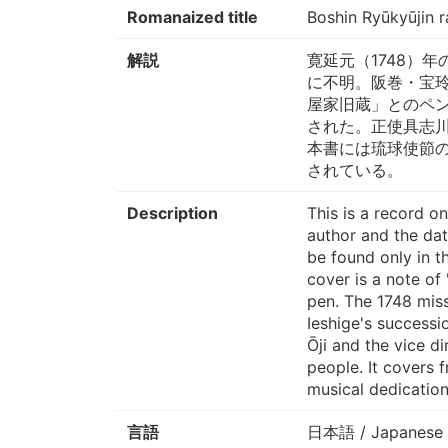
Romanaized title
Boshin Ryūkyūjin r
解説
寛延元（1748）
に不明。阪巻・宝
屋家旧蔵」とのペ
された。正使具志川
本書には琉球使節の
されている。
Description
This is a record o
author and the dat
be found only in t
cover is a note of 
pen. The 1748 mis
Ieshige's successi
Ōji and the vice d
people. It covers
musical dedicatio
言語
日本語 / Japanese