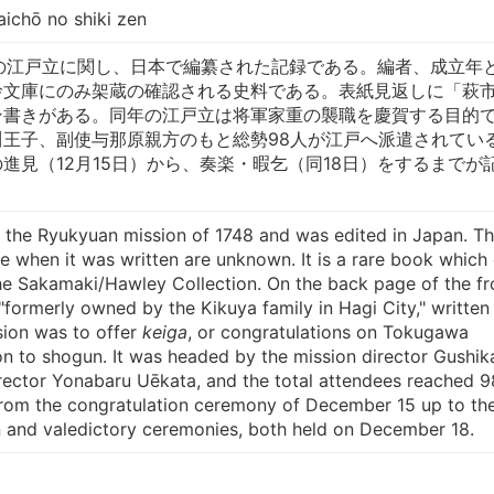
aichō no shiki zen
年の江戸立に関し、日本で編纂された記録である。編者、成立年
玲文庫にのみ架蔵の確認される史料である。表紙見返しに「萩
ン書きがある。同年の江戸立は将軍家重の襲職を慶賀する目的
王子、副使与那原親方のもと総勢98人が江戸へ派遣されてい
進見（12月15日）から、奏楽・暇乞（同18日）をするまでが
n the Ryukyuan mission of 1748 and was edited in Japan. T
e when it was written are unknown. It is a rare book which
he Sakamaki/Hawley Collection. On the back page of the fr
"formerly owned by the Kikuya family in Hagi City," written 
sion was to offer
keiga
, or congratulations on Tokugawa
on to shogun. It was headed by the mission director Gushi
irector Yonabaru Uēkata, and the total attendees reached 9
 from the congratulation ceremony of December 15 up to th
n and valedictory ceremonies, both held on December 18.