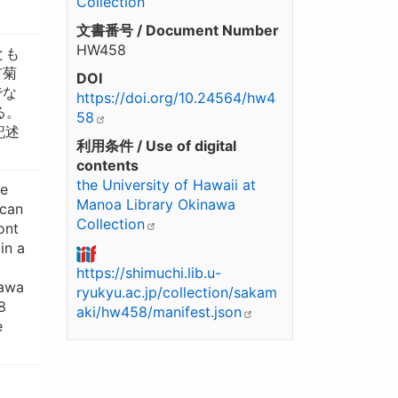
Collection
文書番号 / Document Number
HW458
とも
市菊
DOI
でな
https://doi.org/10.24564/hw4
る。
58
記述
利用条件 / Use of digital
contents
the University of Hawaii at
he
Manoa Library Okinawa
 can
Collection
ont
in a
https://shimuchi.lib.u-
kawa
ryukyu.ac.jp/collection/sakam
8
aki/hw458/manifest.json
e