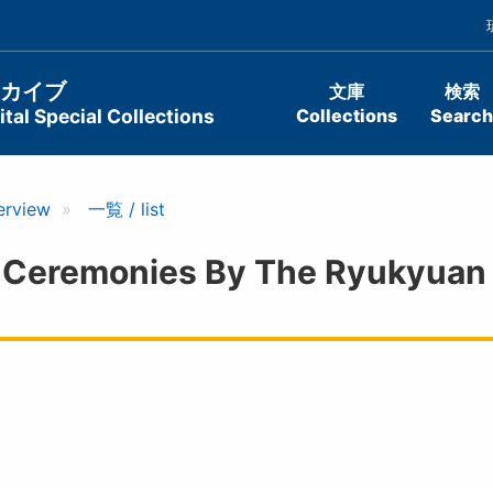
ーカイブ
文庫
検索
tal Special Collections
Collections
Search
erview
一覧 / list
monies By The Ryukyuan En