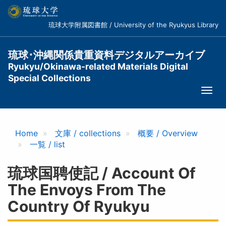
メ
イ
琉球大学附属図書館 / University of the Ryukyus Library
ン
コ
ン
琉球･沖縄関係貴重資料デジタルアーカイブ
テ
Ryukyu/Okinawa-related Materials Digital
ン
Special Collections
ツ
Togg
に
navi
移
動
Home
文庫 / collections
概要 / Overview
一覧 / list
琉球国聘使記 / Account Of
The Envoys From The
Country Of Ryukyu