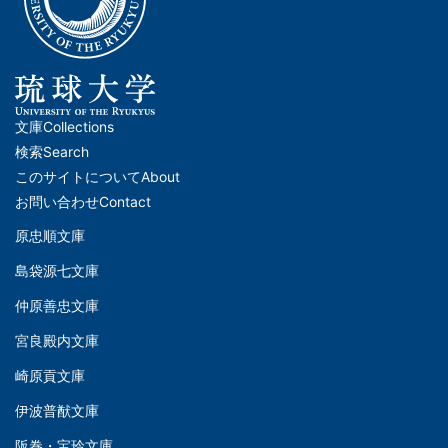
文庫
Collections
メ
検索
Search
イ
このサイトについて
About
ン
お問い合わせ
Contact
ナ
原忠順文庫
文
ビ
島袋源七文庫
庫
ゲ
仲原善忠文庫
(Left)
ー
シ
宮良殿内文庫
文
ョ
崎原貢文庫
庫
ン
伊波普猷文庫
(Middle)
(フ
阪巻・宝玲文庫