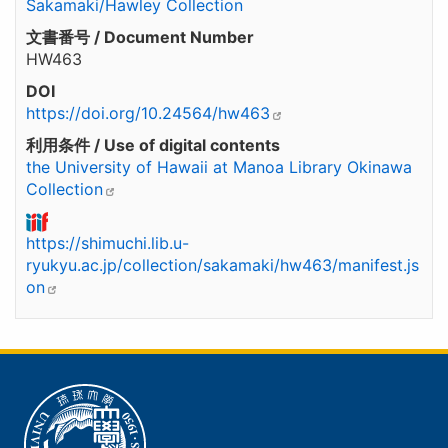
Sakamaki/Hawley Collection
文書番号 / Document Number
HW463
DOI
https://doi.org/10.24564/hw463
利用条件 / Use of digital contents
the University of Hawaii at Manoa Library Okinawa
Collection
https://shimuchi.lib.u-
ryukyu.ac.jp/collection/sakamaki/hw463/manifest.js
on