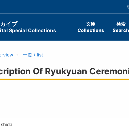
ーカイブ
文庫
検索
tal Special Collections
Collections
Search
erview
一覧 / list
tion Of Ryukyuan Ceremon
 shidai