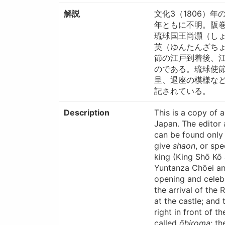
解説
文化3（1806）
年ともに不明。阪
琉球国王尚灝（し
英（ゆんたんざちょ
節の江戸到着後、
のである。琉球使
呈、退座の模様な
記されている。
Description
This is a copy of 
Japan. The editor 
can be found only
give
shaon
, or sp
king (King Shō Kō 
Yuntanza Chōei and
opening and celeb
the arrival of the 
at the castle; and
right in front of t
called
ōhiroma
; th