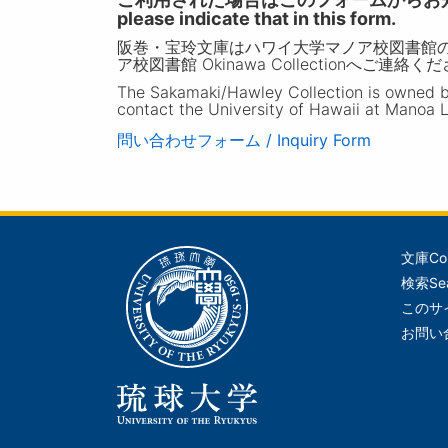
please indicate that in this form.
阪巻・宝玲文庫はハワイ大学マノア校図書館
ア校図書館 Okinawa Collectionへご連絡く
The Sakamaki/Hawley Collection is owned by 
contact the University of Hawaii at Manoa L
問い合わせフォーム / Inquiry Form
文庫
Co
メ
検索
Se
イ
このサ
ン
お問い
ナ
ビ
ゲ