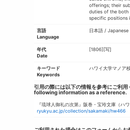
offerings; their s
duties of the both
specific positions
言語
日本語 / Japanese
Language
年代
[1806][写]
Date
キーワード
ハワイ大学マノア校図
Keywords
引用の際には以下の情報を参考にご利用ください。 / W
following information as a reference.
『琉球人御礼の次第』阪巻・宝玲文庫（ハワイ
ryukyu.ac.jp/collection/sakamaki/hw466
ご利用された場合はこのフォームからお知らせいただ