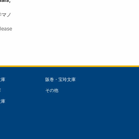
学マノ
please
文庫
阪巻・宝玲文庫
文
庫
その他
庫
文庫
dle)
(Right)