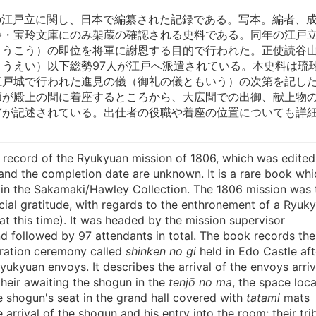
年の江戸立に関し、日本で編纂された記録である。写本。編者、
巻・宝玲文庫にのみ架蔵の確認される史料である。同年の江戸
ょうこう）の即位を将軍に謝恩する目的で行われた。正使読谷
うえい）以下総勢97人が江戸へ派遣されている。本史料は琉
江戸城で行われた進見の儀（御礼の儀ともいう）の次第を記し
節が殿上の間に着座するところから、大広間での出御、献上物
どが記述されている。出仕者の役職や着座の位置についても詳
a record of the Ryukyuan mission of 1806, which was edited
and the completion date are unknown. It is a rare book whi
 in the Sakamaki/Hawley Collection. The 1806 mission was 
ecial gratitude, with regards to the enthronement of a Ryuk
at this time). It was headed by the mission supervisor
 followed by 97 attendants in total. The book records the
ration ceremony called
shinken no gi
held in Edo Castle aft
Ryukyuan envoys. It describes the arrival of the envoys arri
 their awaiting the shogun in the
tenjō no ma
, the space loc
he shogun's seat in the grand hall covered with
tatami
mats
e arrival of the shogun and his entry into the room; their tri