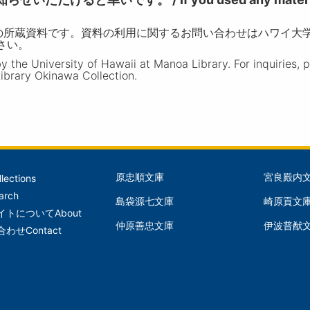
の所蔵資料です。資料の利用に関するお問い合わせはハワイ大
ださい。
the University of Hawaii at Manoa Library. For inquiries, 
ibrary Okinawa Collection.
原忠順文庫
宮良殿内
llections
文
文
arch
島袋源七文庫
崎原貢文
庫
庫
イトについて
About
仲原善忠文庫
伊波普猷
(Left)
(Mid
合わせ
Contact