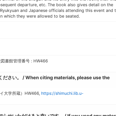
ubsequent departure, etc. The book also gives detail on the
 Ryukyuan and Japanese officials attending this event and 
 in which they were allowed to be seated.
書館管理番号 : HW466
hen citing materials, please use the
大学所蔵）HW466,
https://shimuchi.lib.u-
けると幸いです。 / If you used any materia