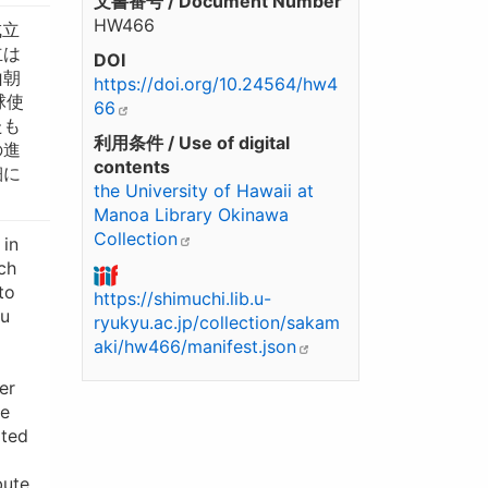
文書番号 / Document Number
HW466
成立
立は
DOI
山朝
https://doi.org/10.24564/hw4
球使
66
たも
利用条件 / Use of digital
の進
contents
細に
the University of Hawaii at
Manoa Library Okinawa
Collection
 in
ch
to
https://shimuchi.lib.u-
yu
ryukyu.ac.jp/collection/sakam
aki/hw466/manifest.json
er
ve
ated
bute