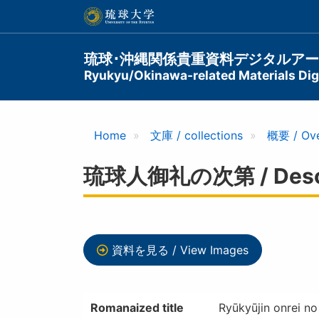
メ
イ
ン
コ
Main
琉球･沖縄関係貴重資料デジタルア
ン
Ryukyu/Okinawa-related Materials Digi
navigation
テ
ン
ツ
に
Home
文庫 / collections
概要 / Ov
移
動
琉球人御礼の次第 / Descrip
資料を見る / View Images
Romanaized title
Ryūkyūjin onrei no