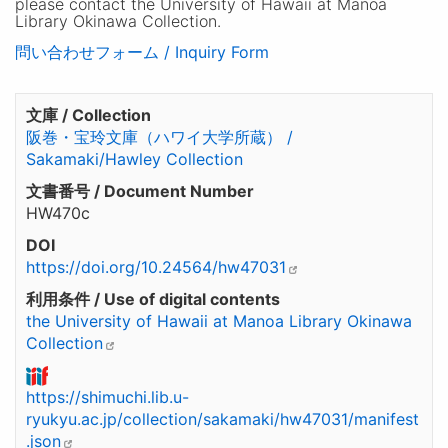
please contact the University of Hawaii at Manoa
Library Okinawa Collection.
問い合わせフォーム / Inquiry Form
文庫 / Collection
阪巻・宝玲文庫（ハワイ大学所蔵） /
Sakamaki/Hawley Collection
文書番号 / Document Number
HW470c
DOI
https://doi.org/10.24564/hw47031
利用条件 / Use of digital contents
the University of Hawaii at Manoa Library Okinawa
Collection
https://shimuchi.lib.u-
ryukyu.ac.jp/collection/sakamaki/hw47031/manifest
.json