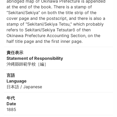
abridged map of Okinawa Prefecture is appended
at the end of the book. There is a stamp of
“Sekitani/Sekiya” on both the title strip of the
cover page and the postscript, and there is also a
stamp of "Sekitani/Sekiya Tetsu," which probably
refers to Sekitani/Sekiya Tetsutarō of then
Okinawa Prefecture Accounting Section, on the
half title page and the first inner page.
責任表示
Statement of Responsibility
沖縄縣師範学校［編］
言語
Language
日本語 / Japanese
年代
Date
1885