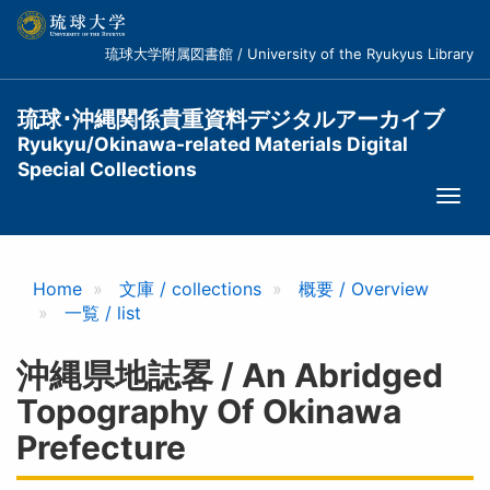
メ
イ
琉球大学附属図書館 / University of the Ryukyus Library
ン
コ
ン
琉球･沖縄関係貴重資料デジタルアーカイブ
テ
Ryukyu/Okinawa-related Materials Digital
ン
Special Collections
ツ
Togg
に
navi
移
動
Home
文庫 / collections
概要 / Overview
一覧 / list
沖縄県地誌畧 / An Abridged
Topography Of Okinawa
Prefecture