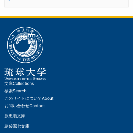
文庫
Collections
メ
検索
Search
イ
このサイトについて
About
ン
お問い合わせ
Contact
ナ
原忠順文庫
文
ビ
島袋源七文庫
庫
ゲ