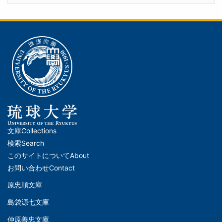
文庫
Collections
メ
検索
Search
イ
このサイトについて
About
ン
お問い合わせ
Contact
ナ
原忠順文庫
文
ビ
島袋源七文庫
庫
ゲ
仲原善忠文庫