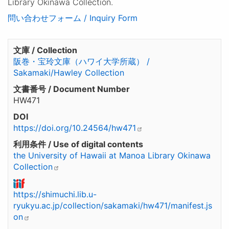
Library Okinawa Collection.
問い合わせフォーム / Inquiry Form
文庫 / Collection
阪巻・宝玲文庫（ハワイ大学所蔵） /
Sakamaki/Hawley Collection
文書番号 / Document Number
HW471
DOI
https://doi.org/10.24564/hw471
利用条件 / Use of digital contents
the University of Hawaii at Manoa Library Okinawa
Collection
https://shimuchi.lib.u-
ryukyu.ac.jp/collection/sakamaki/hw471/manifest.js
on