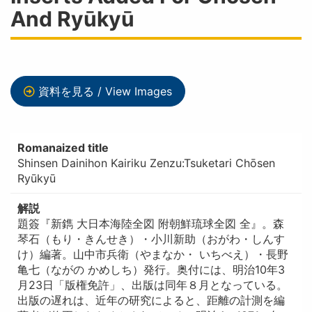
And Ryūkyū
資料を見る / View Images
Romanaized title
Shinsen Dainihon Kairiku Zenzu:Tsuketari Chōsen
Ryūkyū
解説
題簽『新鐫 大日本海陸全図 附朝鮮琉球全図 全』。森
琴石（もり・きんせき）・小川新助（おがわ・しんす
け）編著。山中市兵衛（やまなか・ いちべえ）・長野
亀七（ながの かめしち）発行。奥付には、明治10年3
月23日「版権免許」、出版は同年８月となっている。
出版の遅れは、近年の研究によると、距離の計測を編