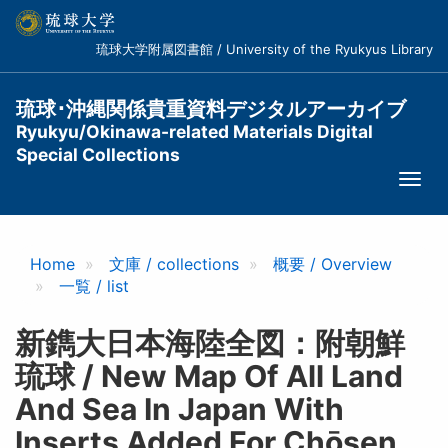
メ
イ
琉球大学附属図書館 / University of the Ryukyus Library
ン
コ
ン
琉球･沖縄関係貴重資料デジタルアーカイブ
テ
Ryukyu/Okinawa-related Materials Digital
ン
Special Collections
ツ
Togg
に
navi
移
動
Home
文庫 / collections
概要 / Overview
一覧 / list
新鐫大日本海陸全図：附朝鮮
琉球 / New Map Of All Land
And Sea In Japan With
Inserts Added For Chōsen