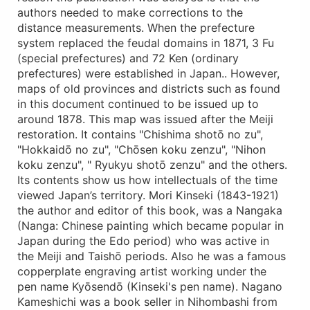
authors needed to make corrections to the
distance measurements. When the prefecture
system replaced the feudal domains in 1871, 3 Fu
(special prefectures) and 72 Ken (ordinary
prefectures) were established in Japan.. However,
maps of old provinces and districts such as found
in this document continued to be issued up to
around 1878. This map was issued after the Meiji
restoration. It contains "Chishima shotō no zu",
"Hokkaidō no zu", "Chōsen koku zenzu", "Nihon
koku zenzu", " Ryukyu shotō zenzu" and the others.
Its contents show us how intellectuals of the time
viewed Japan’s territory. Mori Kinseki (1843-1921)
the author and editor of this book, was a Nangaka
(Nanga: Chinese painting which became popular in
Japan during the Edo period) who was active in
the Meiji and Taishō periods. Also he was a famous
copperplate engraving artist working under the
pen name Kyōsendō (Kinseki's pen name). Nagano
Kameshichi was a book seller in Nihombashi from