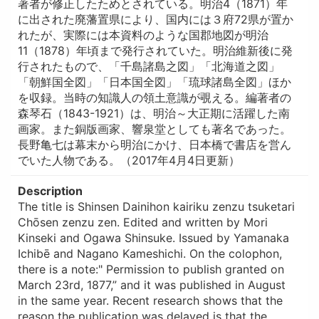
著者が修正したためとされている。明治4（1871）年
に出された廃藩置県により、国内には３府72県が置か
れたが、実際には本資料のような国郡地図が明治
11（1878）年頃まで発行されていた。明治維新後に発
行されたもので、「千島諸島之図」「北海道之図」
「朝鮮国全図」「日本国全図」「琉球諸島全図」ほか
を収録。当時の知識人の領土意識が覗える。編著者の
森琴石（1843-1921）は、明治～大正期に活躍した南
画家。また銅版画家、響泉堂としても著名であった。
長野亀七は幕末から明治にかけ、日本橋で書店を営ん
でいた人物である。（2017年4月4日更新）
Description
The title is Shinsen Dainihon kairiku zenzu tsuketari
Chōsen zenzu zen. Edited and written by Mori
Kinseki and Ogawa Shinsuke. Issued by Yamanaka
Ichibē and Nagano Kameshichi. On the colophon,
there is a note:" Permission to publish granted on
March 23rd, 1877,” and it was published in August
in the same year. Recent research shows that the
reason the publication was delayed is that the