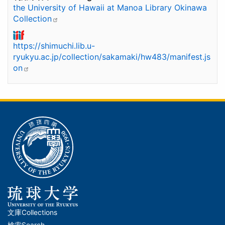
the University of Hawaii at Manoa Library Okinawa
Collection
https://shimuchi.lib.u-
ryukyu.ac.jp/collection/sakamaki/hw483/manifest.js
on
文庫
Collections
メ
検索
Search