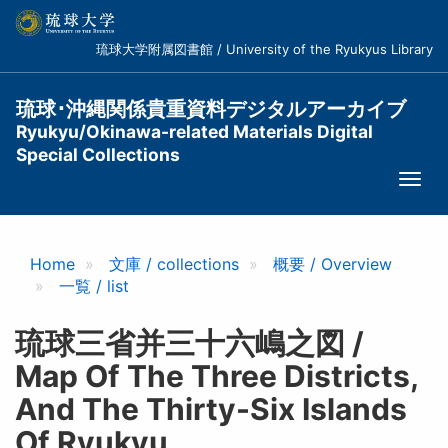
メ
イ
琉球大学附属図書館 / University of the Ryukyus Library
ン
コ
ン
琉球･沖縄関係貴重資料デジタルアーカイブ
テ
Ryukyu/Okinawa-related Materials Digital
ン
Special Collections
ツ
Togg
に
navi
移
動
Home
文庫 / collections
概要 / Overview
一覧 / list
琉球三省并三十六嶋之図 /
Map Of The Three Districts,
And The Thirty-Six Islands
Of Ryukyu