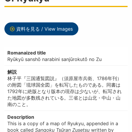
資料を見る / View Images
Romanaized title
Ryūkyū sanshō narabini sanjūrokutō no Zu
解説
林子平『三国通覧図説』（須原屋市兵衛、1786年刊）
の附図「琉球国全図」を転写したものである。同書は
1792年に絶版となり版本の現存は少ないが、転写され
た地図が多数残されている。三省とは山北・中山・山
南のこと。
Description
This is a copy of a map of Ryukyu, appended in a
book called
Sangoku Tsūran Zusetsu
written by