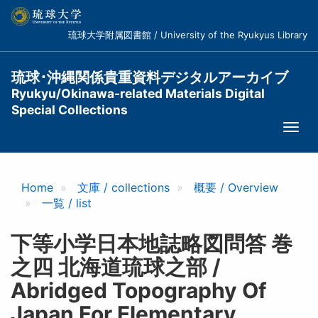
メ
イ
琉球大学附属図書館 / University of the Ryukyus Library
ン
コ
ン
琉球･沖縄関係貴重資料デジタルアーカイブ
テ
Ryukyu/Okinawa-related Materials Digital
ン
Special Collections
ツ
Togg
に
navi
移
動
Home
文庫 / collections
概要 / Overview
一覧 / list
下等小学日本地誌略図問答 巻
之四 北海道琉球之部 /
Abridged Topography Of
Japan For Elementary