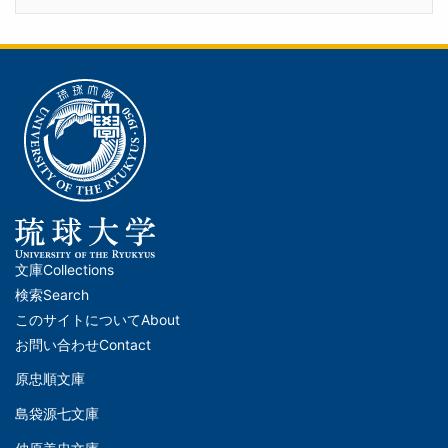
文庫
Collections
メ
検索
Search
イ
このサイトについて
About
ン
お問い合わせ
Contact
ナ
原忠順文庫
文
ビ
島袋源七文庫
庫
ゲ