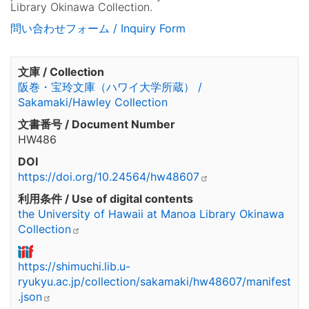
Library Okinawa Collection.
問い合わせフォーム / Inquiry Form
文庫 / Collection
阪巻・宝玲文庫（ハワイ大学所蔵） /
Sakamaki/Hawley Collection
文書番号 / Document Number
HW486
DOI
https://doi.org/10.24564/hw48607
利用条件 / Use of digital contents
the University of Hawaii at Manoa Library Okinawa
Collection
https://shimuchi.lib.u-
ryukyu.ac.jp/collection/sakamaki/hw48607/manifest
.json