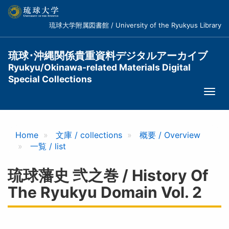
メ
イ
琉球大学附属図書館 / University of the Ryukyus Library
ン
コ
ン
琉球･沖縄関係貴重資料デジタルアーカイブ
テ
Ryukyu/Okinawa-related Materials Digital
ン
Special Collections
ツ
Togg
に
navi
移
動
Home
文庫 / collections
概要 / Overview
一覧 / list
琉球藩史 弐之巻 / History Of
The Ryukyu Domain Vol. 2