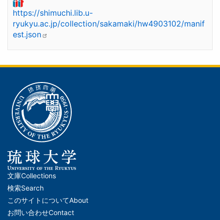
https://shimuchi.lib.u-
ryukyu.ac.jp/collection/sakamaki/hw4903102/manif
est.json
文庫
Collections
メ
検索
Search
イ
このサイトについて
About
ン
お問い合わせ
Contact