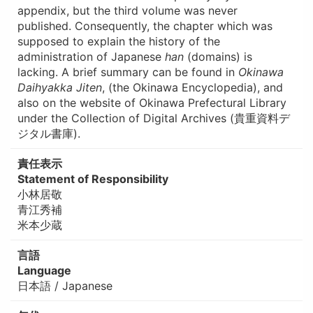
appendix, but the third volume was never
published. Consequently, the chapter which was
supposed to explain the history of the
administration of Japanese
han
(domains) is
lacking. A brief summary can be found in
Okinawa
Daihyakka Jiten
, (the Okinawa Encyclopedia), and
also on the website of Okinawa Prefectural Library
under the Collection of Digital Archives (貴重資料デ
ジタル書庫).
責任表示
Statement of Responsibility
小林居敬
青江秀補
米本少蔵
言語
Language
日本語 / Japanese