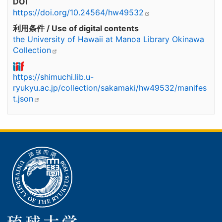
DOI
https://doi.org/10.24564/hw49532
利用条件 / Use of digital contents
the University of Hawaii at Manoa Library Okinawa
Collection
https://shimuchi.lib.u-
ryukyu.ac.jp/collection/sakamaki/hw49532/manifes
t.json