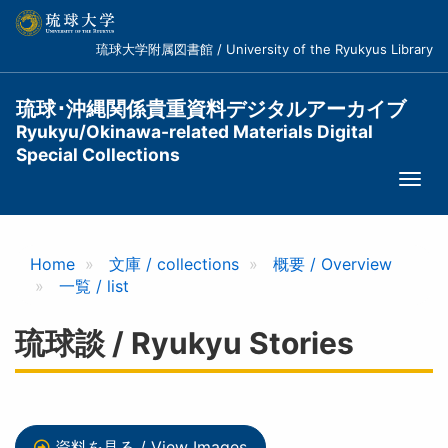
メ
イ
琉球大学附属図書館 / University of the Ryukyus Library
ン
コ
ン
琉球･沖縄関係貴重資料デジタルアーカイブ
テ
Ryukyu/Okinawa-related Materials Digital
ン
Special Collections
ツ
Togg
に
navi
移
動
Home
文庫 / collections
概要 / Overview
一覧 / list
琉球談 / Ryukyu Stories
資料を見る / View Images