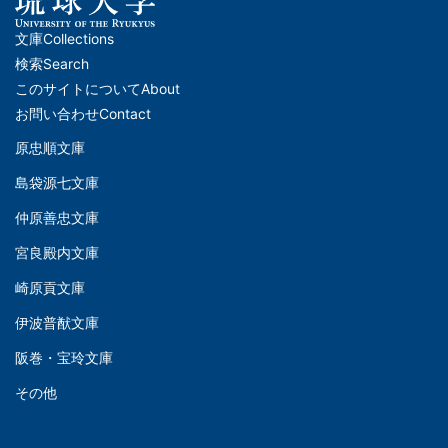
文庫
Collections
メ
検索
Search
イ
このサイトについて
About
ン
お問い合わせ
Contact
ナ
原忠順文庫
文
ビ
島袋源七文庫
庫
ゲ
仲原善忠文庫
(Left)
ー
シ
宮良殿内文庫
文
ョ
崎原貢文庫
庫
ン
伊波普猷文庫
(Middle)
(フ
阪巻・宝玲文庫
ッ
文
タ
その他
庫
ー)
(Right)