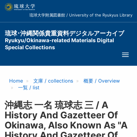
メ
イ
琉球大学附属図書館 / University of the Ryukyus Library
ン
コ
ン
琉球･沖縄関係貴重資料デジタルアーカイブ
テ
Ryukyu/Okinawa-related Materials Digital
ン
Special Collections
ツ
Togg
に
navi
移
動
Home
文庫 / collections
概要 / Overview
一覧 / list
沖縄志 一名 琉球志 三 / A
History And Gazetteer Of
Okinawa, Also Known As "A
History And Gazetteer Of