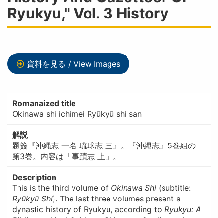
Ryukyu," Vol. 3 History
資料を見る / View Images
Romanaized title
Okinawa shi ichimei Ryūkyū shi san
解説
題簽『沖縄志 一名 琉球志 三』。『沖縄志』5巻組の
第3巻。内容は「事蹟志 上」。
Description
This is the third volume of
Okinawa Shi
(subtitle:
Ryūkyū Shi
). The last three volumes present a
dynastic history of Ryukyu, according to
Ryukyu: A