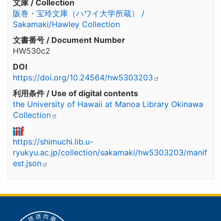
文庫 / Collection
阪巻・宝玲文庫（ハワイ大学所蔵） /
Sakamaki/Hawley Collection
文書番号 / Document Number
HW530c2
DOI
https://doi.org/10.24564/hw5303203
利用条件 / Use of digital contents
the University of Hawaii at Manoa Library Okinawa
Collection
https://shimuchi.lib.u-
ryukyu.ac.jp/collection/sakamaki/hw5303203/manif
est.json