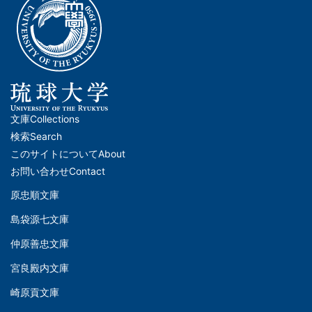
文庫
Collections
メ
検索
Search
イ
このサイトについて
About
ン
お問い合わせ
Contact
ナ
原忠順文庫
文
ビ
島袋源七文庫
庫
ゲ
仲原善忠文庫
(Left)
ー
シ
宮良殿内文庫
文
ョ
崎原貢文庫
庫
ン