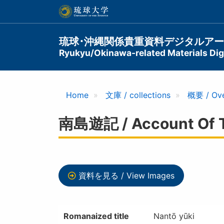
メ
イ
ン
コ
Main
琉球･沖縄関係貴重資料デジタルア
ン
Ryukyu/Okinawa-related Materials Digi
navigation
テ
ン
ツ
に
Home
文庫 / collections
概要 / Ov
移
動
南島遊記 / Account Of Tr
資料を見る / View Images
Romanaized title
Nantō yūki