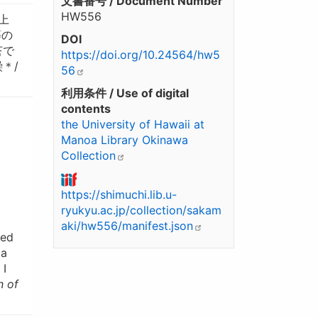
文書番号 / Document Number
HW556
上
等の
DOI
莟で
https://doi.org/10.24564/hw5
＊/
56
利用条件 / Use of digital
contents
the University of Hawaii at
Manoa Library Okinawa
Collection
https://shimuchi.lib.u-
ryukyu.ac.jp/collection/sakam
aki/hw556/manifest.json
hed
za
 I
n of