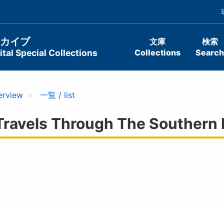
ーカイブ
文庫
検索
tal Special Collections
Collections
Search
erview
一覧 / list
avels Through The Southern 