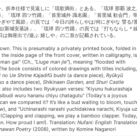
。折本仕様で見返しに「琉歌満街」とある。「琉球 那覇 波之
」「琉球 四ツ竹踊」「首里城外 識名園」「首里城 歓会門」
ぎやて風節」の頁では「今日の誇らしやは/何にぎやな 譬る/
如/新城安基詠」、「琉球 四ツ竹踊」の頁では「打ちならし＊繰
日は御座出で/遊ぶ 嬉しや」の二首が記載されている。
own. This is presumably a privately printed book, folded in
the inside page of the front cover, written in calligraphy, is
 man gai" (Ch.,
"Liuge man jie"
), meaning "flooded with
he book consists of colored drawings with titles including,
no Ue Shrine Kajadifū bushi
(a dance piece),
Ryūkyū
so a dance piece),
Shikinaen Garden, and Shuri Castle
It also includes two Ryukyuan verses: "Kiyunu hukurashaja
 Tsibudi wuru hananu chiyu chatagutu" (Today's a joyous
can we compared it? It’s like a bud waiting to bloom, touc
), and "Uchinarashi narashi yuchidakiwa narachi, Kiyuja u
a" (Clapping and clapping, we play a bamboo clapper. Today,
n. How proud I am!). Translation:
Nufani: English Translatio
inawan Poetry
(2008), written by Komine Naganori