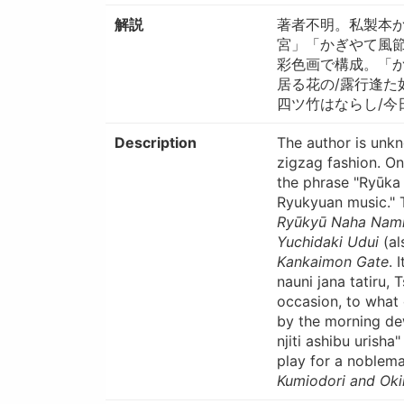
解説
著者不明。私製本か
宮」「かぎやて風節
彩色画で構成。「か
居る花の/露行逢た
四ツ竹はならし/今
Description
The author is unkn
zigzag fashion. On 
the phrase "Ryūka
Ryukyuan music." T
Ryūkyū Naha Nami 
Yuchidaki Udui
(al
Kankaimon Gate
. 
nauni jana tatiru,
occasion, to what 
by the morning dew
njiti ashibu urish
play for a noblema
Kumiodori and Ok