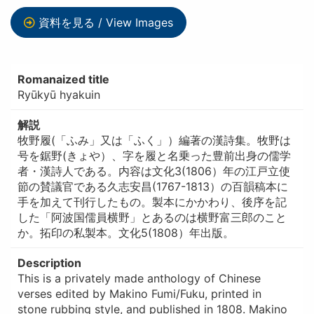
資料を見る / View Images
Romanaized title
Ryūkyū hyakuin
解説
牧野履(「ふみ」又は「ふく」）編著の漢詩集。牧野は
号を鋸野(きょや）、字を履と名乗った豊前出身の儒学
者・漢詩人である。内容は文化3(1806）年の江戸立使
節の賛議官である久志安昌(1767-1813）の百韻稿本に
手を加えて刊行したもの。製本にかかわり、後序を記
した「阿波国儒員横野」とあるのは横野富三郎のこと
か。拓印の私製本。文化5(1808）年出版。
Description
This is a privately made anthology of Chinese
verses edited by Makino Fumi/Fuku, printed in
stone rubbing style, and published in 1808. Makino