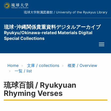
メ
イ
琉球大学附属図書館 / University of the Ryukyus Library
ン
コ
ン
琉球･沖縄関係貴重資料デジタルアーカイブ
テ
Ryukyu/Okinawa-related Materials Digital
ン
Special Collections
ツ
Togg
に
navi
移
動
Home
文庫 / collections
概要 / Overview
一覧 / list
琉球百韻 / Ryukyuan
Rhyming Verses