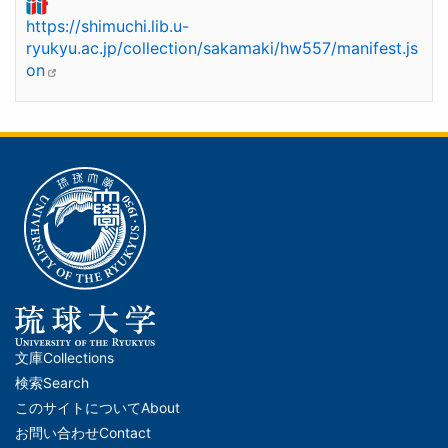
https://shimuchi.lib.u-
ryukyu.ac.jp/collection/sakamaki/hw557/manifest.js
on
文庫
Collections
メ
検索
Search
イ
このサイトについて
About
ン
お問い合わせ
Contact