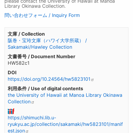
please contact the University of Hawaii at Manoa
Library Okinawa Collection.
問い合わせフォーム / Inquiry Form
文庫 / Collection
阪巻・宝玲文庫（ハワイ大学所蔵） /
Sakamaki/Hawley Collection
文書番号 / Document Number
HW582c1
DOI
https://doi.org/10.24564/hw5823101
利用条件 / Use of digital contents
the University of Hawaii at Manoa Library Okinawa
Collection
https://shimuchi.lib.u-
ryukyu.ac.jp/collection/sakamaki/hw5823101/manif
est.json