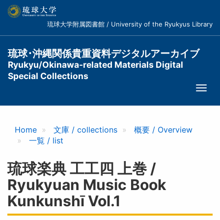
メ
イ
琉球大学附属図書館 / University of the Ryukyus Library
ン
コ
ン
琉球･沖縄関係貴重資料デジタルアーカイブ
テ
Ryukyu/Okinawa-related Materials Digital
ン
Special Collections
ツ
Togg
に
navi
移
動
Home
文庫 / collections
概要 / Overview
一覧 / list
琉球楽典 工工四 上巻 /
Ryukyuan Music Book
Kunkunshī Vol.1