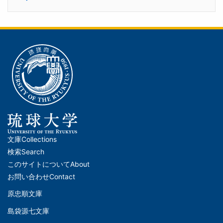
文庫
Collections
メ
検索
Search
イ
このサイトについて
About
ン
お問い合わせ
Contact
ナ
原忠順文庫
文
ビ
島袋源七文庫
庫
ゲ