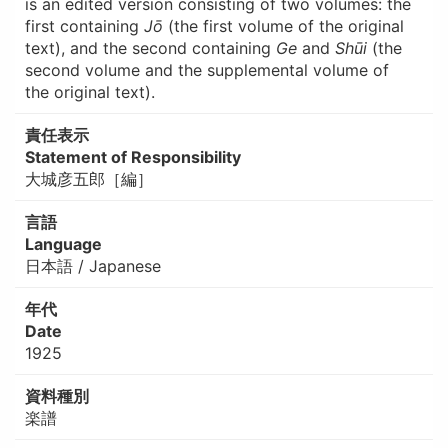
is an edited version consisting of two volumes: the
first containing
Jō
(the first volume of the original
text), and the second containing
Ge
and
Shūi
(the
second volume and the supplemental volume of
the original text).
責任表示
Statement of Responsibility
大城彦五郎［編］
言語
Language
日本語 / Japanese
年代
Date
1925
資料種別
楽譜