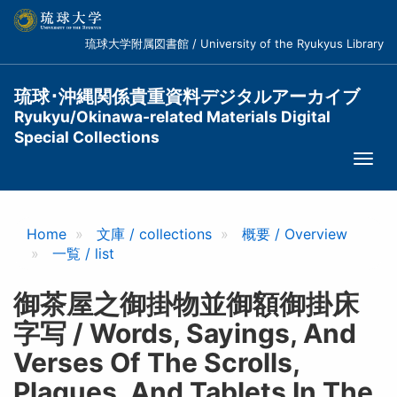
メ
イ
琉球大学附属図書館 / University of the Ryukyus Library
ン
コ
ン
琉球･沖縄関係貴重資料デジタルアーカイブ
テ
Ryukyu/Okinawa-related Materials Digital
ン
Special Collections
ツ
Togg
に
navi
移
動
Home
文庫 / collections
概要 / Overview
一覧 / list
御茶屋之御掛物並御額御掛床
字写 / Words, Sayings, And
Verses Of The Scrolls,
Plaques, And Tablets In The