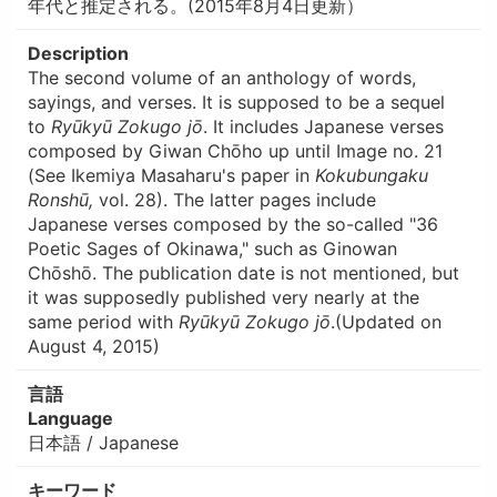
年代と推定される。(2015年8月4日更新）
Description
The second volume of an anthology of words,
sayings, and verses. It is supposed to be a sequel
to
Ryūkyū Zokugo jō
. It includes Japanese verses
composed by Giwan Chōho up until Image no. 21
(See Ikemiya Masaharu's paper in
Kokubungaku
Ronshū,
vol. 28). The latter pages include
Japanese verses composed by the so-called "36
Poetic Sages of Okinawa," such as Ginowan
Chōshō. The publication date is not mentioned, but
it was supposedly published very nearly at the
same period with
Ryūkyū Zokugo jō
.(Updated on
August 4, 2015)
言語
Language
日本語 / Japanese
キーワード