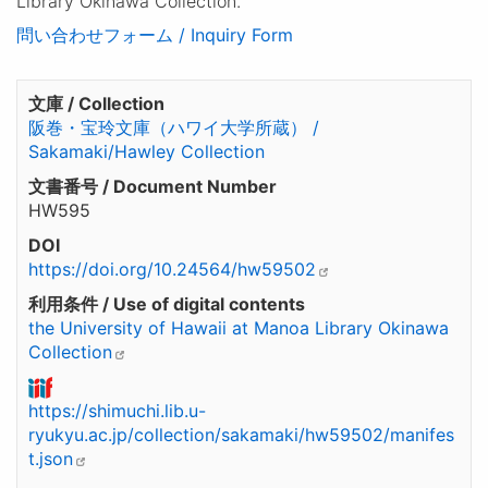
Library Okinawa Collection.
問い合わせフォーム / Inquiry Form
文庫 / Collection
阪巻・宝玲文庫（ハワイ大学所蔵） /
Sakamaki/Hawley Collection
文書番号 / Document Number
HW595
DOI
https://doi.org/10.24564/hw59502
利用条件 / Use of digital contents
the University of Hawaii at Manoa Library Okinawa
Collection
https://shimuchi.lib.u-
ryukyu.ac.jp/collection/sakamaki/hw59502/manifes
t.json