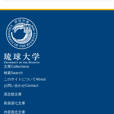
文庫
Collections
メ
検索
Search
イ
このサイトについて
About
ン
お問い合わせ
Contact
ナ
原忠順文庫
文
ビ
島袋源七文庫
庫
ゲ
仲原善忠文庫