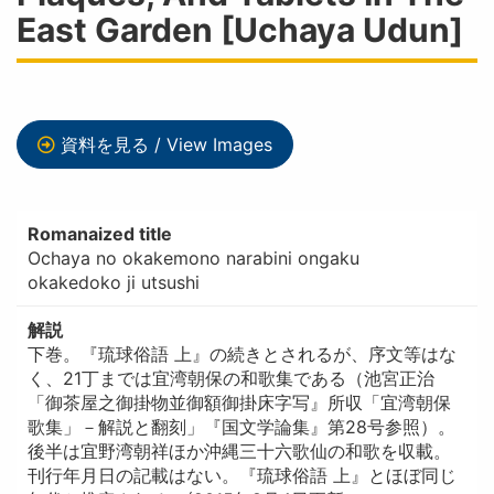
East Garden [Uchaya Udun]
資料を見る / View Images
Romanaized title
Ochaya no okakemono narabini ongaku
okakedoko ji utsushi
解説
下巻。『琉球俗語 上』の続きとされるが、序文等はな
く、21丁までは宜湾朝保の和歌集である（池宮正治
「御茶屋之御掛物並御額御掛床字写』所収「宜湾朝保
歌集」－解説と翻刻」『国文学論集』第28号参照）。
後半は宜野湾朝祥ほか沖縄三十六歌仙の和歌を収載。
刊行年月日の記載はない。『琉球俗語 上』とほぼ同じ