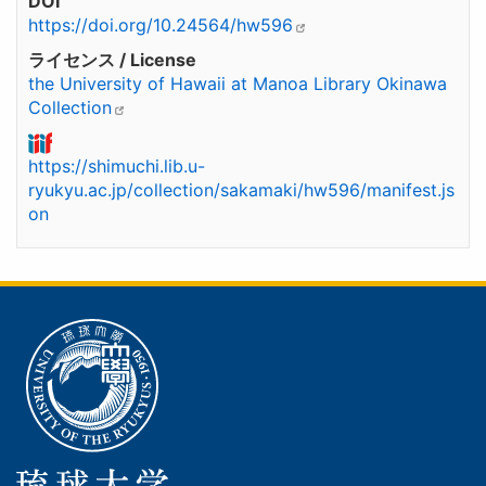
DOI
https://doi.org/10.24564/hw596
ライセンス / License
the University of Hawaii at Manoa Library Okinawa
Collection
https://shimuchi.lib.u-
ryukyu.ac.jp/collection/sakamaki/hw596/manifest.js
on