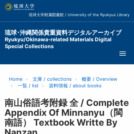
メ
イ
琉球大学附属図書館 / University of the Ryukyus Library
ン
コ
ン
琉球･沖縄関係貴重資料デジタルアーカイブ
テ
Ryukyu/Okinawa-related Materials Digital
ン
Special Collections
ツ
Togg
に
navi
移
動
Home
文庫 / collections
概要 / Overview
一覧 / list
資料情報 / about books
南山俗語考附録 全 / Complete
Appendix Of Minnanyu（閩
南語） Textbook Writte By
Nanzan