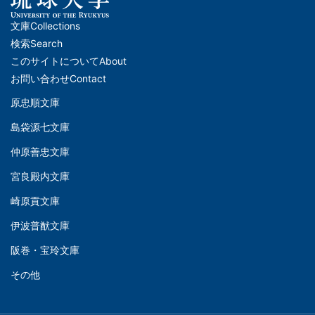
文庫
Collections
メ
検索
Search
イ
このサイトについて
About
ン
お問い合わせ
Contact
ナ
原忠順文庫
文
ビ
島袋源七文庫
庫
ゲ
仲原善忠文庫
(Left)
ー
シ
宮良殿内文庫
文
ョ
崎原貢文庫
庫
ン
伊波普猷文庫
(Middle)
(フ
阪巻・宝玲文庫
ッ
文
タ
その他
庫
ー)
(Right)