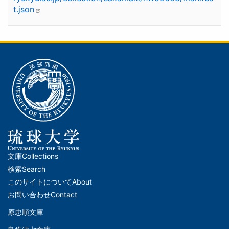
t.json
文庫
Collections
メ
検索
Search
イ
このサイトについて
About
ン
お問い合わせ
Contact
ナ
原忠順文庫
文
ビ