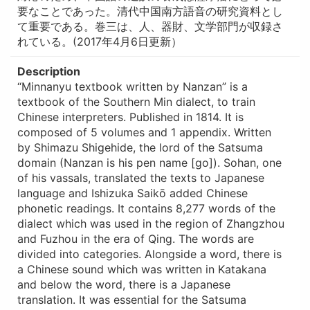
要なことであった。清代中国南方語音の研究資料とし
て重要である。巻三は、人、器財、文学部門が収録さ
れている。(2017年4月6日更新）
Description
“Minnanyu textbook written by Nanzan” is a
textbook of the Southern Min dialect, to train
Chinese interpreters. Published in 1814. It is
composed of 5 volumes and 1 appendix. Written
by Shimazu Shigehide, the lord of the Satsuma
domain (Nanzan is his pen name [go]). Sohan, one
of his vassals, translated the texts to Japanese
language and Ishizuka Saikō added Chinese
phonetic readings. It contains 8,277 words of the
dialect which was used in the region of Zhangzhou
and Fuzhou in the era of Qing. The words are
divided into categories. Alongside a word, there is
a Chinese sound which was written in Katakana
and below the word, there is a Japanese
translation. It was essential for the Satsuma