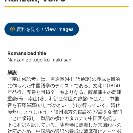
資料を見る / View Images
Romanaized title
Nanzan zokugo kō maki san
解説
『南山俗語考』は、唐通事(中国語通訳)の養成を目的
に作られた中国語学のテキストである。文化11(1814)
年発行。五巻と附録全一巻よりなる。薩摩藩主の島津
重豪(号：南山)著。和訳は侍臣の曾槃(そはん)、中国
音を石塚崔高(いしづかさいこう)が行っている。清代
漳州(しょうしゅう)・福州地方の俗語8277語を各部門
ごとに収録し、単語の横にカタカナで中国音を記し、
下に和訳を記している。薩摩藩に漂着した異国船への
対応のため、中国語の通訳の養成は薩摩藩にとって必