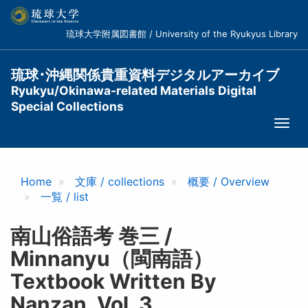
メ
イ
琉球大学附属図書館 / University of the Ryukyus Library
ン
コ
ン
琉球･沖縄関係貴重資料デジタルアーカイブ
テ
Ryukyu/Okinawa-related Materials Digital
ン
Special Collections
ツ
Togg
に
navi
移
動
Home
文庫 / collections
概要 / Overview
一覧 / list
南山俗語考 巻三 /
Minnanyu（閩南語）
Textbook Written By
Nanzan, Vol. 3