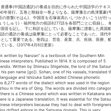
唐通事(中国語通訳)の養成を目的に作られた中国語学のテキス
1814)年発行。五巻と附録全一巻よりなる。薩摩藩主の島津重豪(
臣の曾槃(そはん)、中国音を石塚崔高(いしづかさいこう)が行
ょうしゅう)・福州地方の俗語8277語を各部門ごとに収録し、
中国音を記し、下に和訳を記している。薩摩藩に漂着した異国
国語の通訳の養成は薩摩藩にとって必要なことであった。清代
料として重要である。巻四は、営造、産業、兵、疾病、医療、
いる。(2017年4月6日更新）
k written by Nanzan” is a textbook of the Southern Min
hinese interpreters. Published in 1814. It is composed of 5
endix. Written by Shimazu Shigehide, the lord of the Sats
his pen name [go]). Sohan, one of his vassals, translated t
 language and Ishizuka Saikō added Chinese phonetic
ins 8,277 words of the dialect which was used in the region 
ou in the era of Qing. The words are divided into categor
there is a Chinese sound which was written in Katakana an
ere is a Japanese translation. It was essential for the Sats
inese interpreters because they had to deal with foreigner
ps drifted ashore in the Satsuma domain. This is very