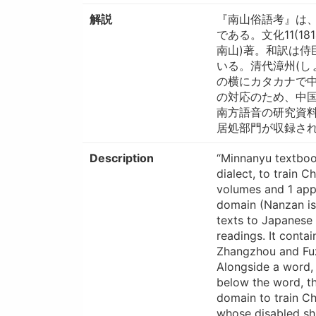
解説
『南山俗語考』は、
である。文化11(
南山)著。和訳は侍
いる。清代漳州(し
の横にカタカナで
の対応のため、中
南方語音の研究資
居処部門が収録されて
Description
“Minnanyu textboo
dialect, to train C
volumes and 1 app
domain (Nanzan is 
texts to Japanese
readings. It conta
Zhangzhou and Fuzh
Alongside a word, 
below the word, th
domain to train Ch
whose disabled shi