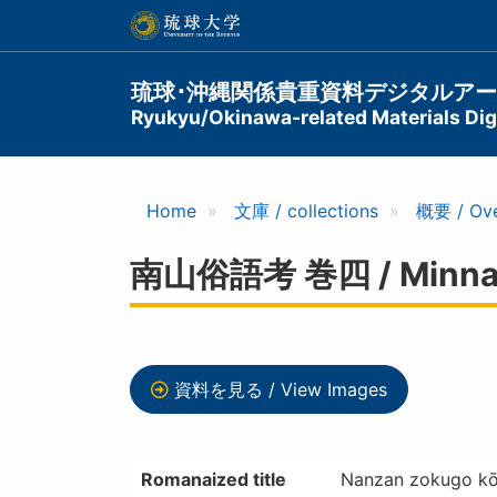
メ
イ
ン
コ
Main
琉球･沖縄関係貴重資料デジタルア
ン
Ryukyu/Okinawa-related Materials Digi
navigation
テ
ン
ツ
に
Home
文庫 / collections
概要 / Ov
移
動
南山俗語考 巻四 / Minnany
資料を見る / View Images
Romanaized title
Nanzan zokugo kō