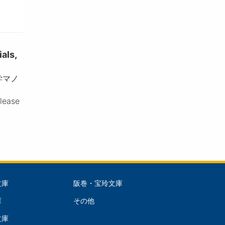
ls,
学マノ
please
文庫
阪巻・宝玲文庫
文
庫
その他
庫
文庫
dle)
(Right)