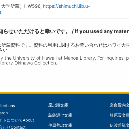
大学所蔵）HW596,
https://shimuchi.lib.u-
4
けると幸いです。 / If you used any materia
の所蔵資料です。資料の利用に関するお問い合わせはハワイ大
ださい。
the University of Hawaii at Manoa Library. For inquiries, 
ibrary Okinawa Collection.
原忠順文庫
宮良殿内
llections
文
文
arch
島袋源七文庫
崎原貢文
庫
庫
イトについて
About
仲原善忠文庫
伊波普猷
(Left)
(Mid
合わせ
Contact