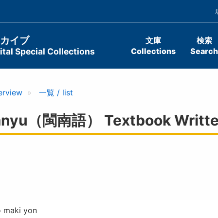
ーカイブ
文庫
検索
tal Special Collections
Collections
Search
erview
一覧 / list
u（閩南語） Textbook Written B
 maki yon