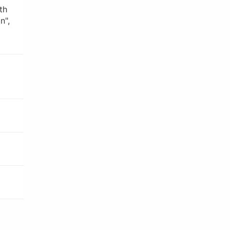
th
n",