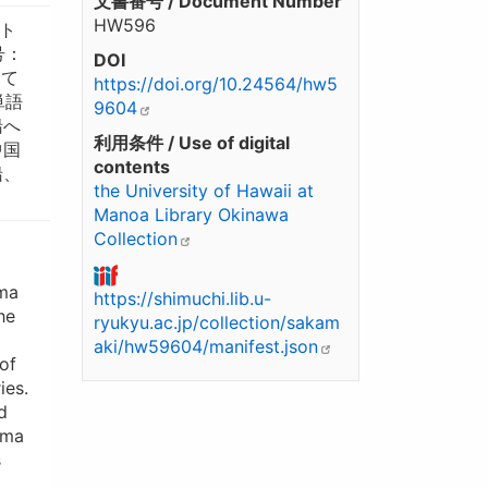
文書番号 / Document Number
HW596
ト
号：
DOI
って
https://doi.org/10.24564/hw5
単語
9604
船へ
利用条件 / Use of digital
中国
contents
船、
the University of Hawaii at
Manoa Library Okinawa
Collection
uma
https://shimuchi.lib.u-
he
ryukyu.ac.jp/collection/sakam
aki/hw59604/manifest.json
of
ies.
d
uma
s