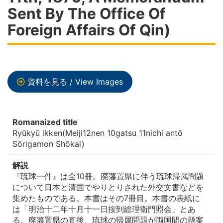
Sent By The Office Of
Foreign Affairs Of Qin)
資料を見る / View Images
Romanaized title
Ryūkyū ikken(Meiji12nen 10gatsu 11nichi antō
Sōrigamon Shōkai)
解説
『琉球一件』は全10冊。廃藩置県に伴う琉球帰属問題
について日本と清国でやりとりされた外交文書などを
集めたものである。本書はその7冊目。本書の表紙に
は「明治十二年十月十一日按到総理衛門照会」とあ
る。廃藩置県の直後、琉球の帰属問題が両国間の懸案