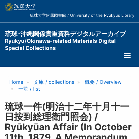
メ
イ
琉球大学附属図書館 / University of the Ryukyus Library
ン
コ
ン
琉球･沖縄関係貴重資料デジタルアーカイブ
テ
Ryukyu/Okinawa-related Materials Digital
ン
Special Collections
ツ
Togg
に
navi
移
動
Home
文庫 / collections
概要 / Overview
一覧 / list
琉球一件(明治十二年十月十一
日按到総理衛門照会) /
Ryūkyūan Affair (In October
11th, 1879, A Memorandum