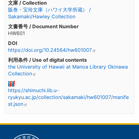
文庫 / Collection
阪巻・宝玲文庫（ハワイ大学所蔵） /
Sakamaki/Hawley Collection
文書番号 / Document Number
HW601
DOI
https://doi.org/10.24564/hw601007
利用条件 / Use of digital contents
the University of Hawaii at Manoa Library Okinawa
Collection
https://shimuchi.lib.u-
ryukyu.ac.jp/collection/sakamaki/hw601007/manife
st.json