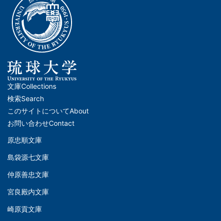
文庫
Collections
メ
検索
Search
イ
このサイトについて
About
ン
お問い合わせ
Contact
ナ
原忠順文庫
文
ビ
島袋源七文庫
庫
ゲ
仲原善忠文庫
(Left)
ー
シ
宮良殿内文庫
文
ョ
崎原貢文庫
庫