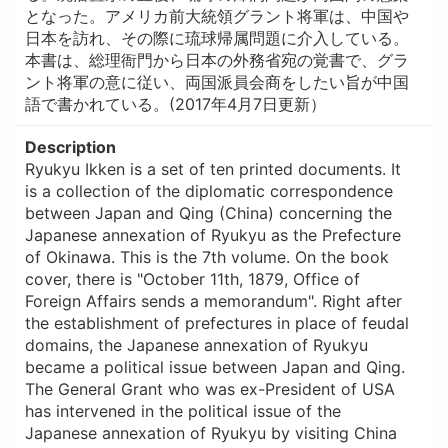
となった。アメリカ前大統領グラント将軍は、中国や
日本を訪れ、その際に琉球帰属問題に介入している。
本書は、総理衙門から日本の外務省宛の覚書で、グラ
ント将軍の意に従い、両国派員会商をしたい旨が中国
語で書かれている。(2017年4月7日更新）
Description
Ryukyu Ikken is a set of ten printed documents. It
is a collection of the diplomatic correspondence
between Japan and Qing (China) concerning the
Japanese annexation of Ryukyu as the Prefecture
of Okinawa. This is the 7th volume. On the book
cover, there is "October 11th, 1879, Office of
Foreign Affairs sends a memorandum". Right after
the establishment of prefectures in place of feudal
domains, the Japanese annexation of Ryukyu
became a political issue between Japan and Qing.
The General Grant who was ex-President of USA
has intervened in the political issue of the
Japanese annexation of Ryukyu by visiting China