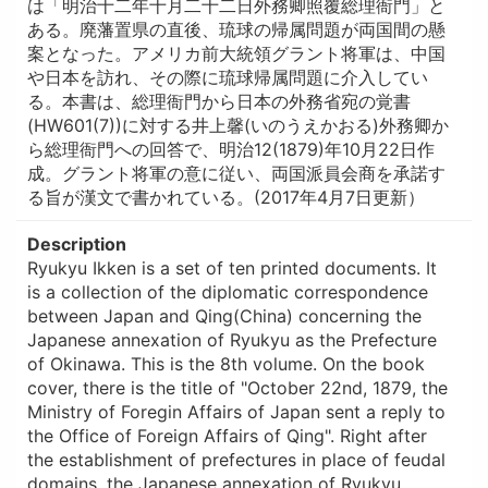
は「明治十二年十月二十二日外務卿照覆総理衙門」と
ある。廃藩置県の直後、琉球の帰属問題が両国間の懸
案となった。アメリカ前大統領グラント将軍は、中国
や日本を訪れ、その際に琉球帰属問題に介入してい
る。本書は、総理衙門から日本の外務省宛の覚書
(HW601(7))に対する井上馨(いのうえかおる)外務卿か
ら総理衙門への回答で、明治12(1879)年10月22日作
成。グラント将軍の意に従い、両国派員会商を承諾す
る旨が漢文で書かれている。(2017年4月7日更新）
Description
Ryukyu Ikken is a set of ten printed documents. It
is a collection of the diplomatic correspondence
between Japan and Qing(China) concerning the
Japanese annexation of Ryukyu as the Prefecture
of Okinawa. This is the 8th volume. On the book
cover, there is the title of "October 22nd, 1879, the
Ministry of Foregin Affairs of Japan sent a reply to
the Office of Foreign Affairs of Qing". Right after
the establishment of prefectures in place of feudal
domains, the Japanese annexation of Ryukyu