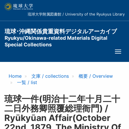
メ
イ
琉球大学附属図書館 / University of the Ryukyus Library
ン
コ
ン
琉球･沖縄関係貴重資料デジタルアーカイブ
テ
Ryukyu/Okinawa-related Materials Digital
ン
Special Collections
ツ
Togg
に
navi
移
動
Home
文庫 / collections
概要 / Overview
一覧 / list
琉球一件(明治十二年十月二十
二日外務卿照覆総理衙門) /
Ryūkyūan Affair(October
22nd, 1879, The Ministry Of