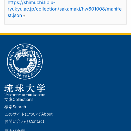
https://shimuchi.lib.u-
ryukyu.ac.jp/collection/sakamaki/hw601008/manife
st.json
文庫
Collections
メ
検索
Search
イ
このサイトについて
About
ン
お問い合わせ
Contact
ナ