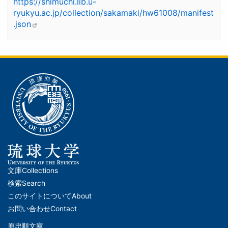
https://shimuchi.lib.u-
ryukyu.ac.jp/collection/sakamaki/hw61008/manifest
.json
文庫
Collections
メ
検索
Search
イ
このサイトについて
About
ン
お問い合わせ
Contact
ナ
原忠順文庫