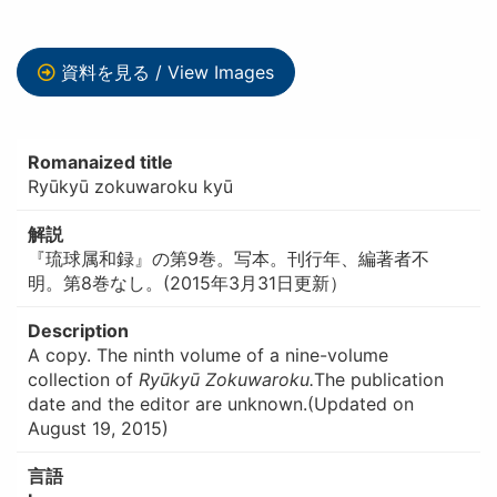
資料を見る / View Images
Romanaized title
Ryūkyū zokuwaroku kyū
解説
『琉球属和録』の第9巻。写本。刊行年、編著者不
明。第8巻なし。(2015年3月31日更新）
Description
A copy. The ninth volume of a nine-volume
collection of
Ryūkyū Zokuwaroku.
The publication
date and the editor are unknown.(Updated on
August 19, 2015)
言語