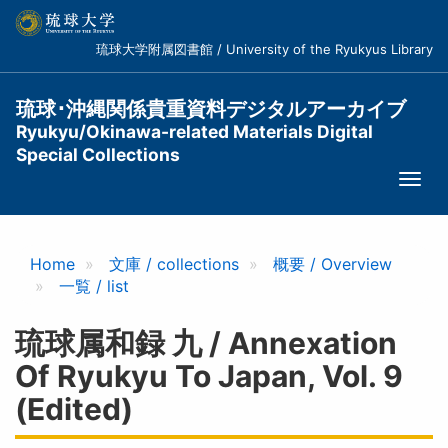
メ
イ
琉球大学附属図書館 / University of the Ryukyus Library
ン
コ
ン
琉球･沖縄関係貴重資料デジタルアーカイブ
テ
Ryukyu/Okinawa-related Materials Digital
ン
Special Collections
ツ
Togg
に
navi
移
動
Home
文庫 / collections
概要 / Overview
一覧 / list
琉球属和録 九 / Annexation
Of Ryukyu To Japan, Vol. 9
(edited)