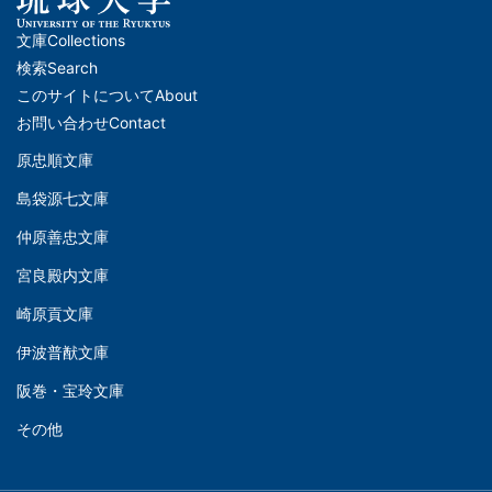
文庫
Collections
メ
検索
Search
イ
このサイトについて
About
ン
お問い合わせ
Contact
ナ
原忠順文庫
文
ビ
島袋源七文庫
庫
ゲ
仲原善忠文庫
(Left)
ー
シ
宮良殿内文庫
文
ョ
崎原貢文庫
庫
ン
伊波普猷文庫
(Middle)
(フ
阪巻・宝玲文庫
ッ
文
タ
その他
庫
ー)
(Right)