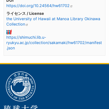
DOI
https://doi.org/10.24564/hw61702
ライセンス / License
the University of Hawaii at Manoa Library Okinawa
Collection
https://shimuchi.lib.u-
ryukyu.ac.jp/collection/sakamaki/hw61702/manifest
.json