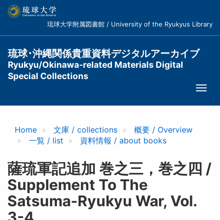
メ
イ
琉球大学附属図書館 / University of the Ryukyus Library
ン
コ
ン
琉球･沖縄関係貴重資料デジタルアーカイブ
テ
Ryukyu/Okinawa-related Materials Digital
ン
Special Collections
ツ
Togg
に
navi
移
動
Home
文庫 / collections
概要 / Overview
一覧 / list
資料情報 / about books
薩琉軍記追加 巻之三，巻之四 /
Supplement To The
Satsuma-Ryukyu War, Vol.
3-4