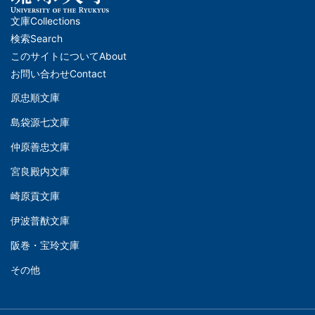
文庫
Collections
メ
検索
Search
イ
このサイトについて
About
ン
お問い合わせ
Contact
ナ
原忠順文庫
文
ビ
島袋源七文庫
庫
ゲ
仲原善忠文庫
(Left)
ー
シ
宮良殿内文庫
文
ョ
崎原貢文庫
庫
ン
伊波普猷文庫
(Middle)
(フ
阪巻・宝玲文庫
ッ
文
タ
その他
庫
ー)
(Right)