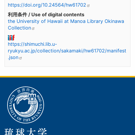
https://doi.org/10.24564/hw61702
利用条件 / Use of digital contents
the University of Hawaii at Manoa Library Okinawa
Collection
https://shimuchi.lib.u-
ryukyu.ac.jp/collection/sakamaki/hw61702/manifest
.json