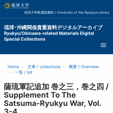
メ
イ
琉球大学附属図書館 / University of the Ryukyus Library
ン
コ
ン
琉球･沖縄関係貴重資料デジタルアーカイブ
テ
Ryukyu/Okinawa-related Materials Digital
ン
Special Collections
ツ
Togg
に
navi
移
動
Home
文庫 / collections
概要 / Overview
一覧 / list
薩琉軍記追加 巻之三，巻之四 /
Supplement To The
Satsuma-Ryukyu War, Vol.
3-4