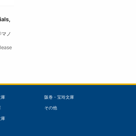
ls,
学マノ
please
文庫
阪巻・宝玲文庫
文
庫
その他
庫
文庫
dle)
(Right)