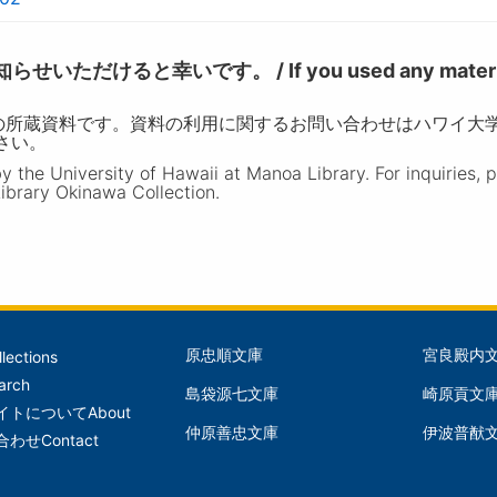
けると幸いです。 / If you used any materia
の所蔵資料です。資料の利用に関するお問い合わせはハワイ大
ださい。
the University of Hawaii at Manoa Library. For inquiries, 
ibrary Okinawa Collection.
原忠順文庫
宮良殿内
llections
文
文
arch
島袋源七文庫
崎原貢文
庫
庫
イトについて
About
仲原善忠文庫
伊波普猷
(Left)
(Mid
合わせ
Contact