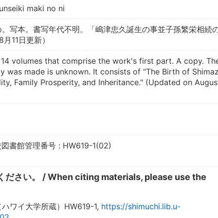
nseiki maki no ni
冊め。写本。書写年代不明。「嶋津忠久誕生の事並子孫繁栄相続
8月11日更新）
14 volumes that comprise the work's first part. A copy. Th
y was made is unknown. It consists of "The Birth of Shima
ity, Family Prosperity, and Inheritance." (Updated on August
館管理番号 : HW619-1(02)
hen citing materials, please use the
ワイ大学所蔵）HW619-1,
https://shimuchi.lib.u-
002