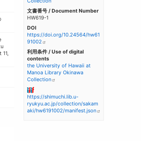
Collection
文書番号 / Document Number
HW619-1
の
DOI
https://doi.org/10.24564/hw61
e
91002
zu
利用条件 / Use of digital
 11,
contents
the University of Hawaii at
Manoa Library Okinawa
Collection
https://shimuchi.lib.u-
ryukyu.ac.jp/collection/sakam
aki/hw6191002/manifest.json