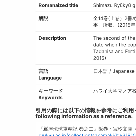
Romanaized title
Shimazu Ryūkyū gu
解説
全14巻(上巻）2
事」所収。(2015年
Description
The second of the 
date when the cop
Tadahisa and Fertil
2015)
言語
日本語 / Japanese
Language
キーワード
ハワイ大学マノア校図書
Keywords
引用の際には以下の情報を参考にご利用ください。 / W
following information as a reference.
『嶌津琉球軍精記 巻之二』阪巻・宝玲文庫（ハ
ryukyu.ac.jp/collection/sakamaki/hw6191