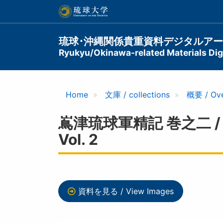
メ
イ
ン
コ
Main
琉球･沖縄関係貴重資料デジタルア
ン
Ryukyu/Okinawa-related Materials Digi
navigation
テ
ン
ツ
に
Home
文庫 / collections
概要 / Ov
移
動
嶌津琉球軍精記 巻之二 / Subs
Vol. 2
資料を見る / View Images