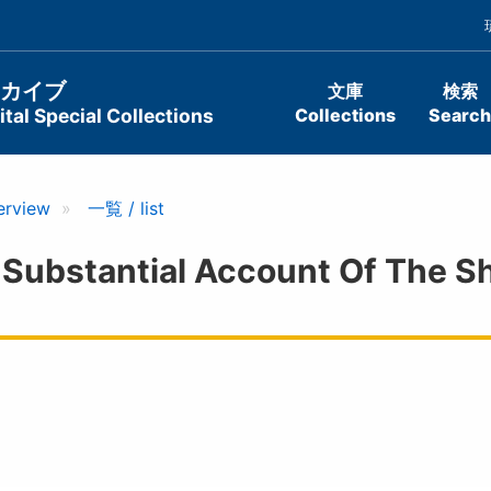
ーカイブ
文庫
検索
tal Special Collections
Collections
Search
erview
一覧 / list
tantial Account Of The Sh