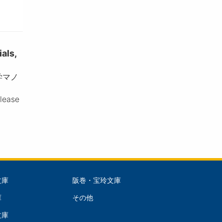
ls,
学マノ
please
文庫
阪巻・宝玲文庫
文
庫
その他
庫
文庫
dle)
(Right)