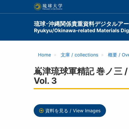
メ
イ
ン
コ
Main
琉球･沖縄関係貴重資料デジタルア
ン
Ryukyu/Okinawa-related Materials Digi
navigation
テ
ン
ツ
に
Home
文庫 / collections
概要 / Ov
移
動
嶌津琉球軍精記 巻ノ三 / Subs
Vol. 3
資料を見る / View Images