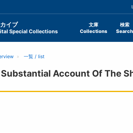
ーカイブ
文庫
検索
tal Special Collections
Collections
Search
erview
一覧 / list
tantial Account Of The Sh