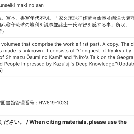
nseiki maki no san
冊め。写本。書写年代不明。「家久琉球征伐蒙台命事並嶋津大隅
納武蔵守琉球の地利を説事並諸士一氏深智を感する事」所収。
新）
4 volumes that comprise the work's first part. A copy. The 
 made is unknown. It consists of "Conquest of Ryukyu by
n of Shimazu Ōsumi no Kami" and "Nīro's Talk on the Geogr
nd People Impressed by Kazu'uji's Deep Knowledge."(Updat
5)
館管理番号 : HW619-1(03)
hen citing materials, please use the