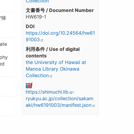
Collection
文書番号 / Document Number
HW619-1
守帰
DOI
https://doi.org/10.24564/hw61
91003
date
利用条件 / Use of digital
contents
aphy
the University of Hawaii at
ed
Manoa Library Okinawa
Collection
https://shimuchi.lib.u-
ryukyu.ac.jp/collection/sakam
aki/hw6191003/manifest.json