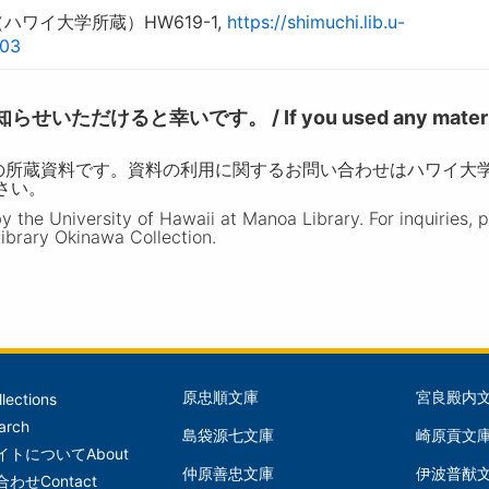
ワイ大学所蔵）HW619-1,
https://shimuchi.lib.u-
003
けると幸いです。 / If you used any materia
の所蔵資料です。資料の利用に関するお問い合わせはハワイ大
ださい。
the University of Hawaii at Manoa Library. For inquiries, 
ibrary Okinawa Collection.
原忠順文庫
宮良殿内
llections
文
文
arch
島袋源七文庫
崎原貢文
庫
庫
イトについて
About
仲原善忠文庫
伊波普猷
(Left)
(Mid
合わせ
Contact