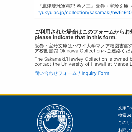
『嶌津琉球軍精記 巻ノ三』阪巻・宝玲文庫（ハ
ryukyu.ac.jp/collection/sakamaki/hw6191
ご利用された場合はこのフォームからお知らせいただ
please indicate that in this form.
阪巻・宝玲文庫はハワイ大学マノア校図書館
ア校図書館 Okinawa Collectionへご連絡く
The Sakamaki/Hawley Collection is owned by 
contact the University of Hawaii at Manoa L
問い合わせフォーム / Inquiry Form
文庫
Co
メ
検索
Se
イ
このサ
ン
お問い