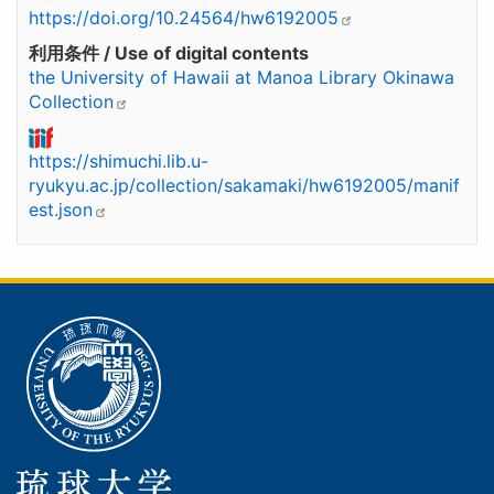
https://doi.org/10.24564/hw6192005
利用条件 / Use of digital contents
the University of Hawaii at Manoa Library Okinawa
Collection
https://shimuchi.lib.u-
ryukyu.ac.jp/collection/sakamaki/hw6192005/manif
est.json