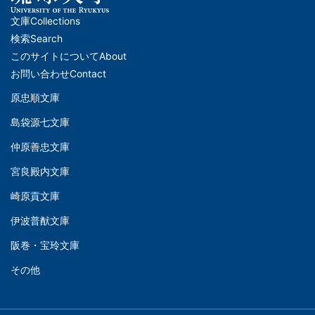
文庫
Collections
メ
検索
Search
イ
このサイトについて
About
ン
お問い合わせ
Contact
ナ
原忠順文庫
文
ビ
島袋源七文庫
庫
ゲ
仲原善忠文庫
(Left)
ー
シ
宮良殿内文庫
文
ョ
崎原貢文庫
庫
ン
伊波普猷文庫
(Middle)
(フ
阪巻・宝玲文庫
ッ
文
タ
その他
庫
ー)
(Right)