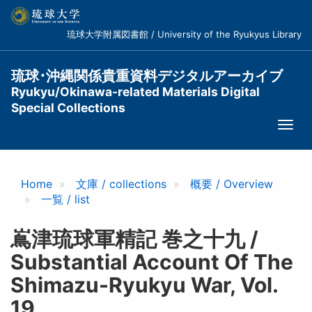
メ
イ
琉球大学附属図書館 / University of the Ryukyus Library
ン
コ
ン
琉球･沖縄関係貴重資料デジタルアーカイブ
テ
Ryukyu/Okinawa-related Materials Digital
ン
Special Collections
ツ
Togg
に
navi
移
動
Home
文庫 / collections
概要 / Overview
一覧 / list
嶌津琉球軍精記 巻之十九 /
Substantial Account Of The
Shimazu-Ryukyu War, Vol.
19