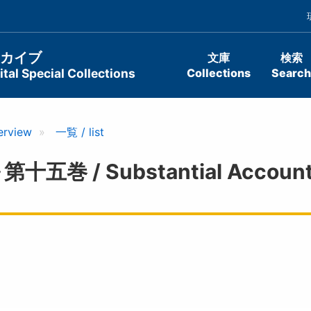
ーカイブ
文庫
検索
tal Special Collections
Collections
Search
erview
一覧 / list
/ Substantial Account O