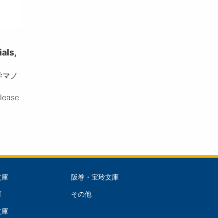
ls,
学マノ
please
文庫
阪巻・宝玲文庫
文
庫
その他
庫
文庫
dle)
(Right)