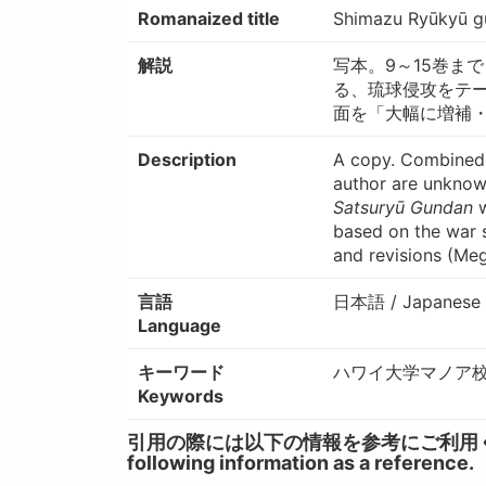
Romanaized title
Shimazu Ryūkyū gu
解説
写本。9～15巻ま
る、琉球侵攻をテ
面を「大幅に増補・改
Description
A copy. Combined 
author are unknown
Satsuryū Gundan
w
based on the war 
and revisions (Me
言語
日本語 / Japanese
Language
キーワード
ハワイ大学マノア校図
Keywords
引用の際には以下の情報を参考にご利用ください。 / W
following information as a reference.