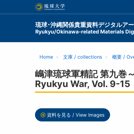
メ
イ
ン
コ
Main
琉球･沖縄関係貴重資料デジタルア
ン
Ryukyu/Okinawa-related Materials Digi
navigation
テ
ン
ツ
に
Home
文庫 / collections
概要 / Ov
移
動
嶋津琉球軍精記 第九巻～第十五巻 
Ryukyu War, Vol. 9-15
資料を見る / View Images