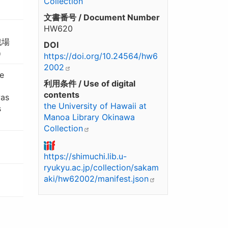
Collection
文書番号 / Document Number
HW620
戦場
DOI
）
https://doi.org/10.24564/hw6
2002
e
利用条件 / Use of digital
contents
was
the University of Hawaii at
s
Manoa Library Okinawa
Collection
https://shimuchi.lib.u-
ryukyu.ac.jp/collection/sakam
aki/hw62002/manifest.json