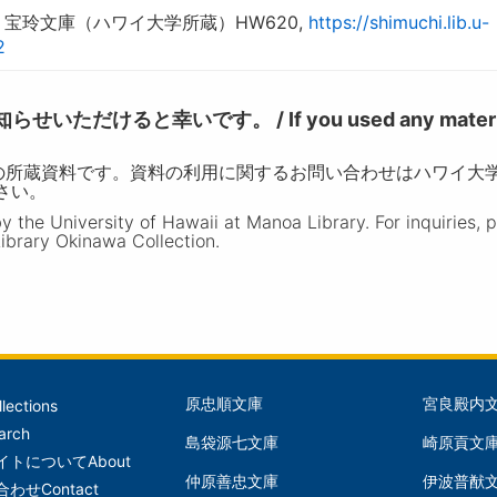
宝玲文庫（ハワイ大学所蔵）HW620,
https://shimuchi.lib.u-
2
けると幸いです。 / If you used any materia
の所蔵資料です。資料の利用に関するお問い合わせはハワイ大
ださい。
the University of Hawaii at Manoa Library. For inquiries, 
ibrary Okinawa Collection.
原忠順文庫
宮良殿内
llections
文
文
arch
島袋源七文庫
崎原貢文
庫
庫
イトについて
About
仲原善忠文庫
伊波普猷
(Left)
(Mid
合わせ
Contact