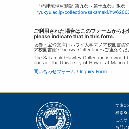
『嶋津琉球軍精記 第九巻～第十五巻』阪巻・
ryukyu.ac.jp/collection/sakamaki/hw6200
ご利用された場合はこのフォームからお知らせいただ
please indicate that in this form.
阪巻・宝玲文庫はハワイ大学マノア校図書館
ア校図書館 Okinawa Collectionへご連絡く
The Sakamaki/Hawley Collection is owned by 
contact the University of Hawaii at Manoa L
問い合わせフォーム / Inquiry Form
文庫
Co
メ
検索
Se
イ
このサ
ン
お問い