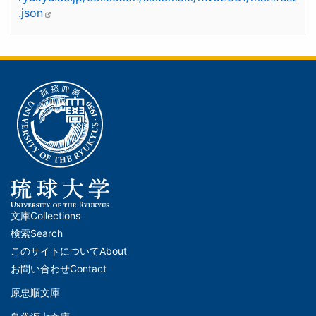
.json
文庫
Collections
メ
検索
Search
イ
このサイトについて
About
ン
お問い合わせ
Contact
ナ
原忠順文庫
文
ビ