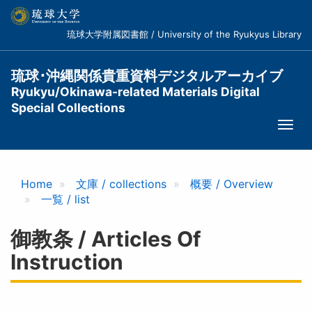
メ
イ
琉球大学附属図書館 / University of the Ryukyus Library
ン
コ
ン
琉球･沖縄関係貴重資料デジタルアーカイブ
テ
Ryukyu/Okinawa-related Materials Digital
ン
Special Collections
ツ
Togg
に
navi
移
動
Home
文庫 / collections
概要 / Overview
一覧 / list
御教条 / Articles Of
Instruction