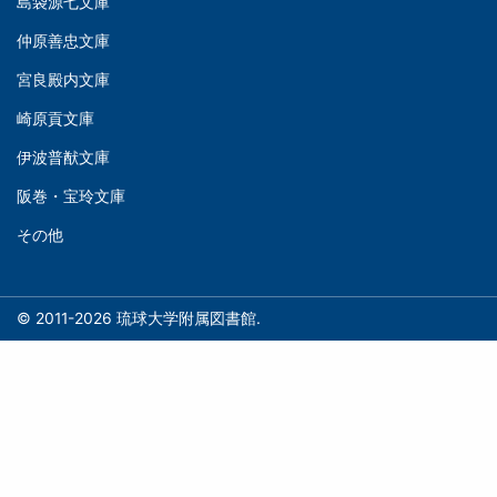
島袋源七文庫
庫
ゲ
仲原善忠文庫
(Left)
ー
シ
宮良殿内文庫
文
ョ
崎原貢文庫
庫
ン
伊波普猷文庫
(Middle)
(フ
阪巻・宝玲文庫
ッ
文
タ
その他
庫
ー)
(Right)
© 2011-2026 琉球大学附属図書館.