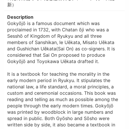
新）
Description
Gokyōjō is a famous document which was
proclaimed in 1732, with Chatan ōji who was a
Sesshō of Kingdom of Ryukyu and all three
members of Sanshikan, Ie Uēkata, Misato Uēkata
and Gushichan Uēkata(Sai On) as co-signers. It is
considered that Sai On proposed to produce
Gokyōjō and Toyokawa Uēkata drafted it.
It is a textbook for teaching the morality in the
early modern period in Ryukyu. It stipulates the
national law, a life standard, a moral principles, a
custom and ceremonial occasions. This book was
reading and telling as much as possible among the
people through the early modern times. Gokyōjō
was printed by woodblock in large numbers and
spread in public. Both Gyōsho and Sōsho were
written side by side, it also became a textbook in