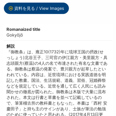
資料を見る / View Images
Romanaized title
Gokyōjō
解説
『御教条』は、雍正10(1732)年に琉球王国の摂政(せ
っしょう)北谷王子、三司官の伊江親方・美里親方・具
志頭親方(蔡温)の4人の名で布達された有名な文書であ
る。御教条は蔡温の発案で、豊川親方が起草したとい
われている。内容は、近世琉球における実践道徳を明
記した教書。国法、生活規範、道義、習俗、冠婚葬祭
などを規定している。近世を通して広く人民にも読み
聞かせの徹底が図られた。御教条は木版で大量に流布
された。本文は行書と草書を並べて記載しているの
で、筆算稽古所の教科書ともなった。本書は「西村 安
慶田子」と持ち主のサインがあり、士族が筆法の勉強
のために使っていたと思われる。(2017年4月13日更