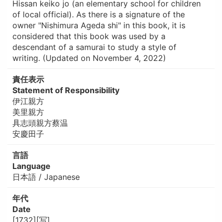
Hissan keiko jo (an elementary school for children
of local official). As there is a signature of the
owner "Nishimura Ageda shi" in this book, it is
considered that this book was used by a
descendant of a samurai to study a style of
writing. (Updated on November 4, 2022)
責任表示
Statement of Responsibility
伊江親方
美里親方
具志頭親方蔡温
安慶田子
言語
Language
日本語 / Japanese
年代
Date
[1732][写]