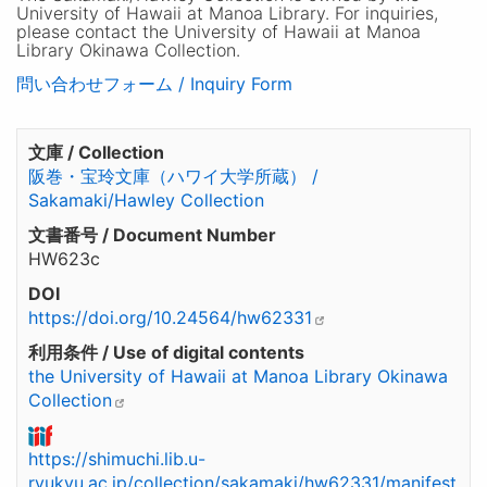
University of Hawaii at Manoa Library. For inquiries,
please contact the University of Hawaii at Manoa
Library Okinawa Collection.
問い合わせフォーム / Inquiry Form
文庫 / Collection
阪巻・宝玲文庫（ハワイ大学所蔵） /
Sakamaki/Hawley Collection
文書番号 / Document Number
HW623c
DOI
https://doi.org/10.24564/hw62331
利用条件 / Use of digital contents
the University of Hawaii at Manoa Library Okinawa
Collection
https://shimuchi.lib.u-
ryukyu.ac.jp/collection/sakamaki/hw62331/manifest