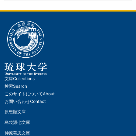
文庫
Collections
メ
検索
Search
イ
このサイトについて
About
ン
お問い合わせ
Contact
ナ
原忠順文庫
文
ビ
島袋源七文庫
庫
ゲ
仲原善忠文庫