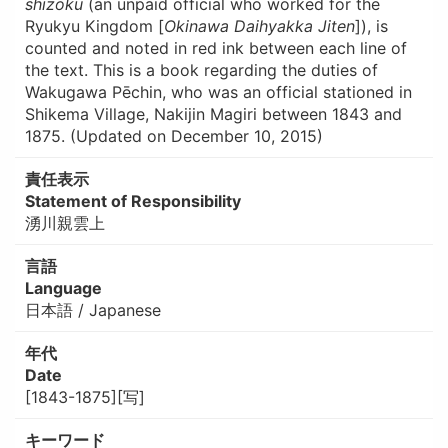
shizoku
(an unpaid official who worked for the
Ryukyu Kingdom [
Okinawa Daihyakka Jiten
]), is
counted and noted in red ink between each line of
the text. This is a book regarding the duties of
Wakugawa Pēchin, who was an official stationed in
Shikema Village, Nakijin Magiri between 1843 and
1875. (Updated on December 10, 2015)
責任表示
Statement of Responsibility
湧川親雲上
言語
Language
日本語 / Japanese
年代
Date
[1843-1875][写]
キーワード