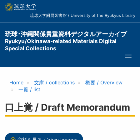
メ
イ
琉球大学附属図書館 / University of the Ryukyus Library
ン
コ
ン
琉球･沖縄関係貴重資料デジタルアーカイブ
テ
Ryukyu/Okinawa-related Materials Digital
ン
Special Collections
ツ
Togg
に
navi
移
動
Home
文庫 / collections
概要 / Overview
一覧 / list
口上覚 / Draft Memorandum
資料を見る / View Images