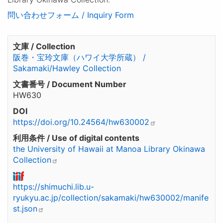
問い合わせフォーム / Inquiry Form
文庫 / Collection
阪巻・宝玲文庫（ハワイ大学所蔵） /
Sakamaki/Hawley Collection
文書番号 / Document Number
HW630
DOI
https://doi.org/10.24564/hw630002
利用条件 / Use of digital contents
the University of Hawaii at Manoa Library Okinawa
Collection
https://shimuchi.lib.u-
ryukyu.ac.jp/collection/sakamaki/hw630002/manife
st.json