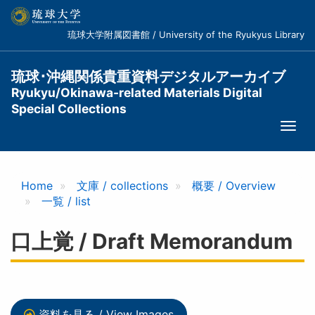
メ
イ
琉球大学附属図書館 / University of the Ryukyus Library
ン
コ
ン
琉球･沖縄関係貴重資料デジタルアーカイブ
テ
Ryukyu/Okinawa-related Materials Digital
ン
Special Collections
ツ
Togg
に
navi
移
動
Home
文庫 / collections
概要 / Overview
一覧 / list
口上覚 / Draft Memorandum
資料を見る / View Images