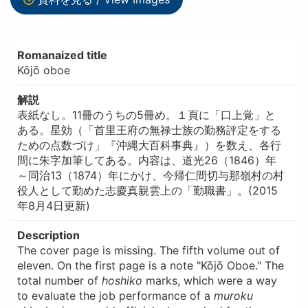
Romanaized title
Kōjō oboe
解説
表紙なし。11冊のうちの5冊め。１頁に「口上覚」と
ある。星効（「首里王府の無禄士族の勤務評定をする
ための点数づけ」『沖縄大百科事典』）を数え、各行
間に朱字加筆してある。内容は、道光26（1846）年
～同治13（1874）年にかけ、今帰仁間切与那嶺村の村
役人として勤めた志慶真親雲上の「勤職書」。(2015
年8月4日更新)
Description
The cover page is missing. The fifth volume out of
eleven. On the first page is a note "Kōjō Oboe." The
total number of
hoshiko
marks, which were a way
to evaluate the job performance of a
muroku