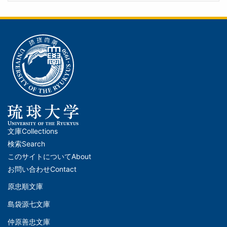
文庫
Collections
メ
検索
Search
イ
このサイトについて
About
ン
お問い合わせ
Contact
ナ
原忠順文庫
文
ビ
島袋源七文庫
庫
ゲ
仲原善忠文庫