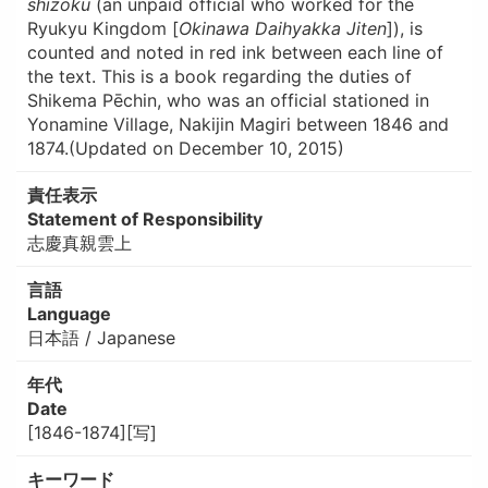
shizoku
(an unpaid official who worked for the
Ryukyu Kingdom [
Okinawa Daihyakka Jiten
]), is
counted and noted in red ink between each line of
the text. This is a book regarding the duties of
Shikema Pēchin, who was an official stationed in
Yonamine Village, Nakijin Magiri between 1846 and
1874.(Updated on December 10, 2015)
責任表示
Statement of Responsibility
志慶真親雲上
言語
Language
日本語 / Japanese
年代
Date
[1846-1874][写]
キーワード