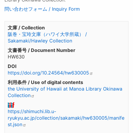
問い合わせフォーム / Inquiry Form
文庫 / Collection
阪巻・宝玲文庫（ハワイ大学所蔵） /
Sakamaki/Hawley Collection
文書番号 / Document Number
HW630
DOI
https://doi.org/10.24564/hw630005
利用条件 / Use of digital contents
the University of Hawaii at Manoa Library Okinawa
Collection
https://shimuchi.lib.u-
ryukyu.ac.jp/collection/sakamaki/hw630005/manife
st.json