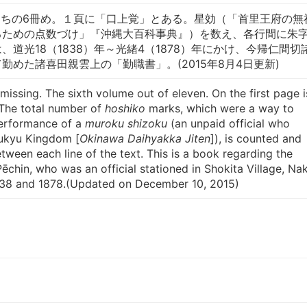
うちの6冊め。１頁に「口上覚」とある。星効（「首里王府の無
るための点数づけ」『沖縄大百科事典』）を数え、各行間に朱
、道光18（1838）年～光緒4（1878）年にかけ、今帰仁間切
勤めた諸喜田親雲上の「勤職書」。(2015年8月4日更新)
missing. The sixth volume out of eleven. On the first page i
 The total number of
hoshiko
marks, which were a way to
performance of a
muroku shizoku
(an unpaid official who
ukyu Kingdom [
Okinawa Daihyakka Jiten
]), is counted and
etween each line of the text. This is a book regarding the
ēchin, who was an official stationed in Shokita Village, Nak
38 and 1878.(Updated on December 10, 2015)