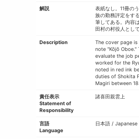
解説
表紙なし。11冊の
族の勤務評定をす
筆してある。内容は
田村の村役人として
Description
The cover page is 
note "Kōjō Oboe."
evaluate the job 
worked for the Ry
noted in red ink b
duties of Shokita P
Magiri between 18
責任表示
諸喜田親雲上
Statement of
Responsibility
言語
日本語 / Japanese
Language