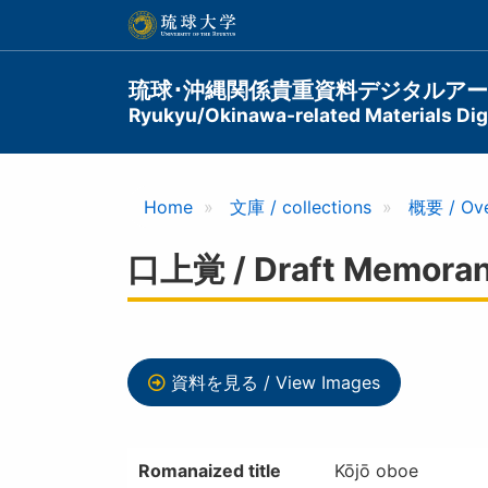
メ
イ
ン
コ
Main
琉球･沖縄関係貴重資料デジタルア
ン
Ryukyu/Okinawa-related Materials Digi
navigation
テ
ン
ツ
に
Home
文庫 / collections
概要 / Ov
移
動
口上覚 / Draft Memora
資料を見る / View Images
Romanaized title
Kōjō oboe