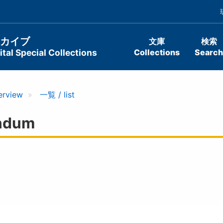
ーカイブ
文庫
検索
tal Special Collections
Collections
Search
erview
一覧 / list
ndum