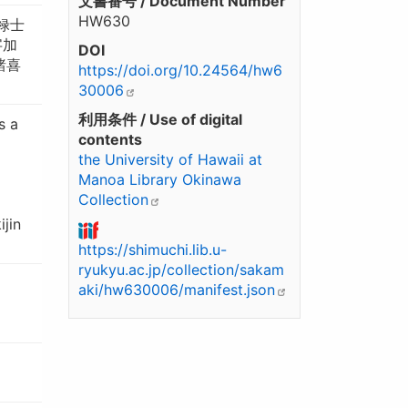
文書番号 / Document Number
HW630
禄士
字加
DOI
諸喜
https://doi.org/10.24564/hw6
30006
利用条件 / Use of digital
s a
contents
the University of Hawaii at
Manoa Library Okinawa
Collection
ijin
https://shimuchi.lib.u-
ryukyu.ac.jp/collection/sakam
aki/hw630006/manifest.json