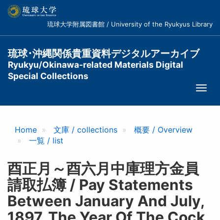
メ
イ
琉球大学附属図書館 / University of the Ryukyus Library
ン
コ
ン
琉球･沖縄関係貴重資料デジタルアーカイブ
テ
Ryukyu/Okinawa-related Materials Digital
ン
Special Collections
ツ
Togg
に
navi
移
動
Home
文庫 / collections
概要 / Overview
一覧 / list
酉正月～酉六月中庫理方金員
請取払簿 / Pay Statements
Between January And July,
1897, The Year Of The Cock