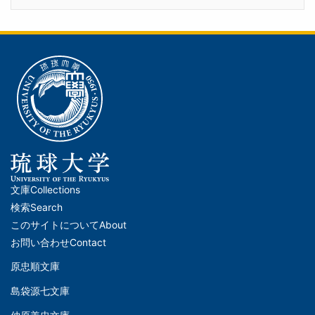
文庫
Collections
メ
検索
Search
イ
このサイトについて
About
ン
お問い合わせ
Contact
ナ
原忠順文庫
文
ビ
島袋源七文庫
庫
ゲ