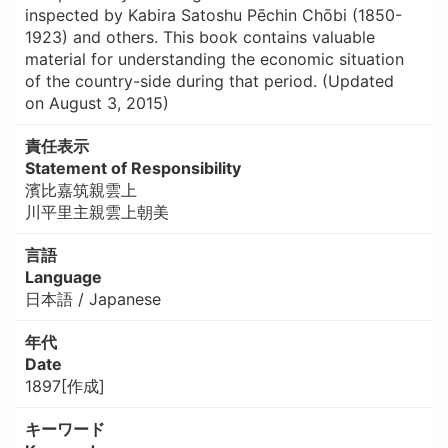
inspected by Kabira Satoshu Pēchin Chōbi (1850-
1923) and others. This book contains valuable
material for understanding the economic situation
of the country-side during that period. (Updated
on August 3, 2015)
責任表示
Statement of Responsibility
濱比嘉筑親雲上
川平里主親雲上朝美
言語
Language
日本語 / Japanese
年代
Date
1897[作成]
キーワード