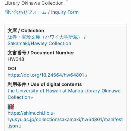
Library Okinawa Collection.
問い合わせフォーム / Inquiry Form
文庫 / Collection
阪巻・宝玲文庫（ハワイ大学所蔵） /
Sakamaki/Hawley Collection
文書番号 / Document Number
HW648
DOI
https://doi.org/10.24564/hw64801
利用条件 / Use of digital contents
the University of Hawaii at Manoa Library Okinawa
Collection
https://shimuchi.lib.u-
ryukyu.ac.jp/collection/sakamaki/hw64801/manifest
.json