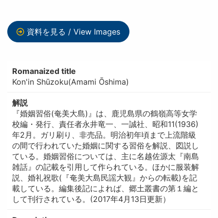
資料を見る / View Images
Romanaized title
Kon'in Shūzoku(Amami Ōshima)
解説
『婚姻習俗(奄美大島)』は、鹿児島県の鶴嶺高等女学
校編・発行、責任者永井竜一、一誠社、昭和11(1936)
年2月。ガリ刷り、非売品。明治初年頃まで上流階級
の間で行われていた婚姻に関する習俗を解説、図説し
ている。婚姻習俗については、主に名越佐源太『南島
雑話』の記載を引用して作られている。ほかに服装解
説、婚礼祝歌(『奄美大島民謡大観』からの転載)を記
載している。編集後記によれば、郷土叢書の第１編と
して刊行されている。(2017年4月13日更新）