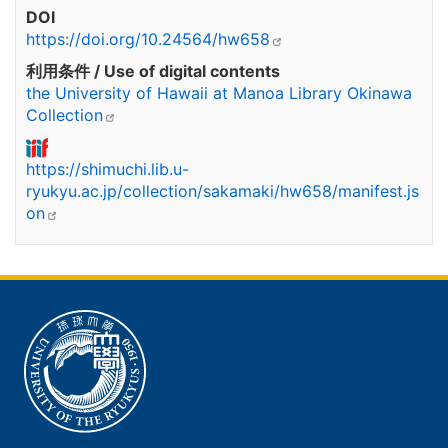
DOI
https://doi.org/10.24564/hw658
利用条件 / Use of digital contents
the University of Hawaii at Manoa Library Okinawa
Collection
https://shimuchi.lib.u-
ryukyu.ac.jp/collection/sakamaki/hw658/manifest.js
on