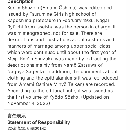
Description
Kon'in Shūzoku(Amami Ōshima) was edited and
issued by Tsurumine Girls high school of
Kagoshima prefecture in February 1936, Nagai
Ryūichi from Isseisha was the person in charge. It
was mimeographed, not for sale. There are
descriptions and illustrations about customs and
manners of marriage among upper social class
which were continued until about the first year of
Meiji. Kon'in Shūzoku was made by extracting the
descriptions mainly from Nantō Zatsuwa of
Nagoya Sagenta. In addition, the comments about
clothing and the epithalamiums(it was reproduced
from Amami Ōshima Minyō Taikan) are recorded.
According to the editorial note, it was issued as
the first volume of Kyōdo Sōsho. (Updated on
November 4, 2022)
責任表示
Statement of Responsibility
鶴嶺高等女学校[編]