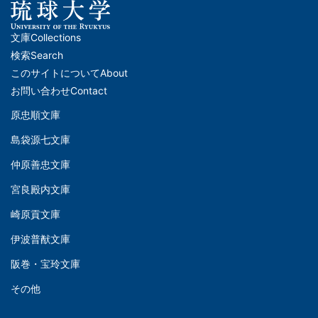
文庫
Collections
メ
検索
Search
イ
このサイトについて
About
ン
お問い合わせ
Contact
ナ
原忠順文庫
文
ビ
島袋源七文庫
庫
ゲ
仲原善忠文庫
(Left)
ー
シ
宮良殿内文庫
文
ョ
崎原貢文庫
庫
ン
伊波普猷文庫
(Middle)
(フ
阪巻・宝玲文庫
ッ
文
タ
その他
庫
ー)