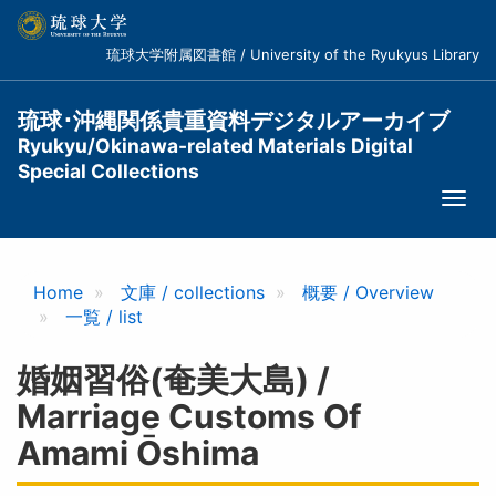
メ
イ
琉球大学附属図書館 / University of the Ryukyus Library
ン
コ
ン
琉球･沖縄関係貴重資料デジタルアーカイブ
テ
Ryukyu/Okinawa-related Materials Digital
ン
Special Collections
ツ
Togg
に
navi
移
動
Home
文庫 / collections
概要 / Overview
一覧 / list
婚姻習俗(奄美大島) /
Marriage Customs Of
Amami Ōshima