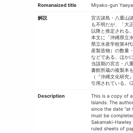
Romanaized title
Miyako-gun Yaey
解説
宮古諸島・八重山
も不明だが、「大正
以降と推定される
本文に「沖縄県立
県立水産学校第4
産製造物）の数量
などである。ほか
当該期の宮古・八
書館所蔵の複製本
（『沖縄文化研究』
引用されている。(2
Description
This is a copy of 
Islands. The autho
since the date "at
must be completed 
Sakamaki-Hawley Co
ruled sheets of pa