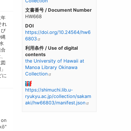
Collection
文書番号 / Document Number
HW668
立年
それ
DOI
よび
https://doi.org/10.24564/hw6
沖縄
6803
水
利用条件 / Use of digital
組合
contents
は、
the University of Hawaii at
立図
Manoa Library Okinawa
開」
Collection
どに
https://shimuchi.lib.u-
ryukyu.ac.jp/collection/sakam
aki/hw66803/manifest.json
 on
kō"