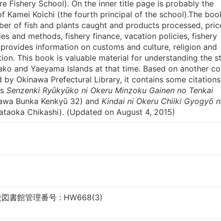
e Fishery School). On the inner title page is probably the
 Kamei Koichi (the fourth principal of the school).The boo
er of fish and plants caught and products processed, pric
ies and methods, fishery finance, vacation policies, fishery
so provides information on customs and culture, religion and
tion. This book is valuable material for understanding the s
yako and Yaeyama Islands at that time. Based on another c
by Okinawa Prefectural Library, it contains some citations
as
Senzenki Ryūkyūko ni Okeru Minzoku Gainen no Tenkai
nawa Bunka Kenkyū 32) and
Kindai ni Okeru Chiiki Gyogyō 
ataoka Chikashi). (Updated on August 4, 2015)
書館管理番号 : HW668(3)