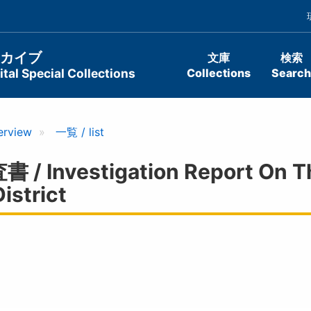
ーカイブ
文庫
検索
tal Special Collections
Collections
Search
erview
一覧 / list
vestigation Report On The 
istrict