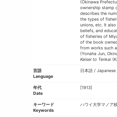
(Okinawa Prefectur
ownership stamp of
describes the numb
the types of fisher
unions, etc. It al
beliefs, and educa
of fisheries of Mi
of the book owned 
from works such 
(Yonaha Jun, Oki
Keisei to Tenkai
(K
言語
日本語 / Japanese
Language
年代
[1913]
Date
キーワード
ハワイ大学マノア校図
Keywords