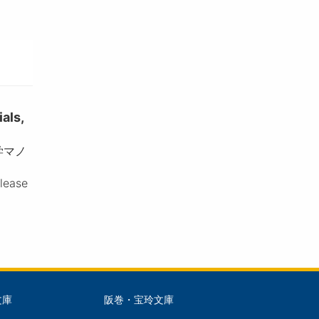
ls,
学マノ
please
文庫
阪巻・宝玲文庫
文