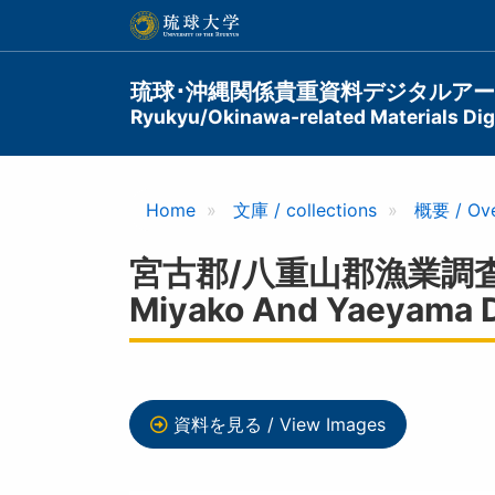
メ
イ
ン
コ
Main
琉球･沖縄関係貴重資料デジタルア
ン
Ryukyu/Okinawa-related Materials Digi
navigation
テ
ン
ツ
に
Home
文庫 / collections
概要 / Ov
移
動
宮古郡/八重山郡漁業調査書 / In
Miyako And Yaeyama D
資料を見る / View Images