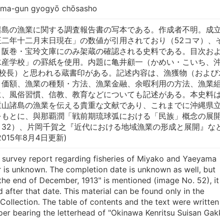
ama-gun gyogyō chōsasho
諸島の漁業に関する調査報告書の写本である。作成者不明。成
二年十二月末日現在」の数値が引用されており（52コマ）、
。阪巻・宝玲文庫にのみ架蔵の確認される史料である。目次お
水産学校」の罫紙を使用。内題に亀井顧一（かめい・こいち、
代校長）と思われる蔵書印がある。記述内容は、漁獲物（および
・価額、漁業の種類・方法、漁業金融、余暇利用の方法、漁業
に、風俗習慣、信教、教育などについても記述がある。本史料
重山諸島の漁業を伝える貴重な文献であり、これまでに沖縄県
をもとに、與那覇潤「戦前期琉球弧における「民族」概念の展
32）、片岡千賀之『近代における地域漁業の形成と展開』な
015年8月4日更新)
a survey report regarding fisheries of Miyako and Yaeyama
r is unknown. The completion date is unknown as well, but
 the end of December, 1913" is mentioned (image No. 52), it
after that date. This material can be found only in the
llection. The table of contents and the text were written
per bearing the letterhead of "Okinawa Kenritsu Suisan Gak