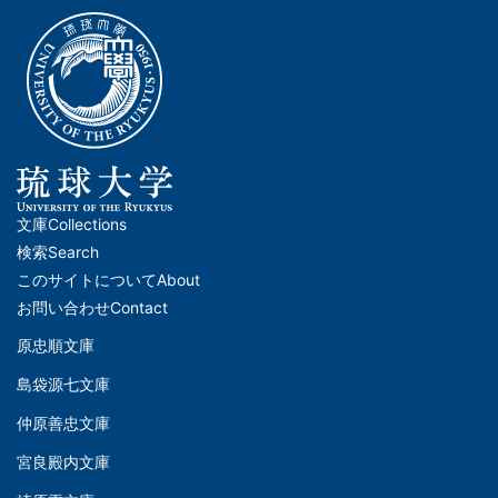
文庫
Collections
メ
検索
Search
イ
このサイトについて
About
ン
お問い合わせ
Contact
ナ
原忠順文庫
文
ビ
島袋源七文庫
庫
ゲ
仲原善忠文庫
(Left)
ー
シ
宮良殿内文庫
文