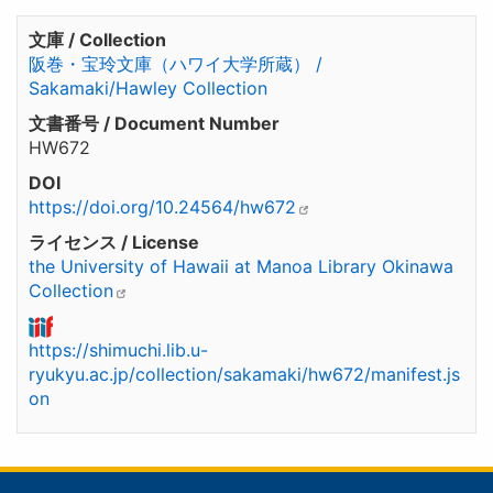
文庫 / Collection
阪巻・宝玲文庫（ハワイ大学所蔵） /
Sakamaki/Hawley Collection
文書番号 / Document Number
HW672
DOI
https://doi.org/10.24564/hw672
ライセンス / License
the University of Hawaii at Manoa Library Okinawa
Collection
https://shimuchi.lib.u-
ryukyu.ac.jp/collection/sakamaki/hw672/manifest.js
on