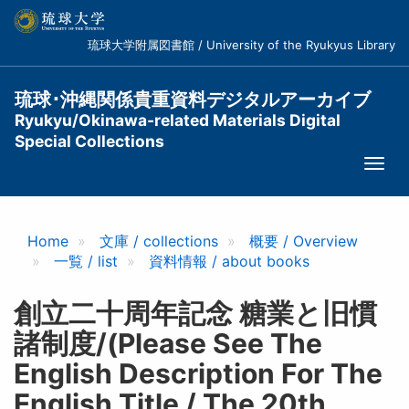
メ
イ
琉球大学附属図書館 / University of the Ryukyus Library
ン
コ
ン
琉球･沖縄関係貴重資料デジタルアーカイブ
テ
Ryukyu/Okinawa-related Materials Digital
ン
Special Collections
ツ
Togg
に
navi
移
動
Home
文庫 / collections
概要 / Overview
一覧 / list
資料情報 / about books
創立二十周年記念 糖業と旧慣
諸制度/(Please See The
English Description For The
English Title / The 20th